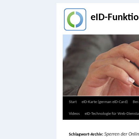
eID-Funkti
Zum
Start
eID-Karte (german eID-Card)
Ber
Inhalt
Videos
eID-Technologie für Web-Diensta
springen
Sperren der Onli
Schlagwort-Archiv: