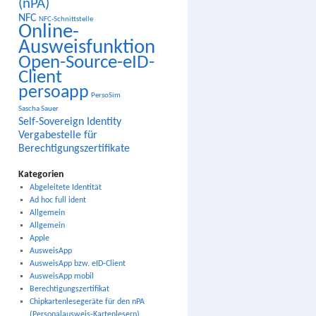
(nPA)
NFC
NFC-Schnittstelle
Online-
Ausweisfunktion
Open-Source-eID-
Client
persoapp
PersoSim
Sascha Sauer
Self-Sovereign Identity
Vergabestelle für
Berechtigungszertifikate
Kategorien
Abgeleitete Identität
Ad hoc full ident
Allgemein
Allgemein
Apple
AusweisApp
AusweisApp bzw. eID-Client
AusweisApp mobil
Berechtigungszertifikat
Chipkartenlesegeräte für den nPA
(Personalausweis-Kartenlesern)