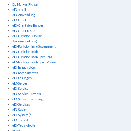
Dr. Markus Richter
eID mobil
eID-Anwendung
eID-Client
eID-Client des Bundes
eID-Client testen
eID-Funktion (Online-
Ausweisfunktion)
eID-Funktion im eGovernment
eID-Funktion mobil
eID-Funktion mobil per iPad
eID-Funktion mobil per iPhone
eID-Infrastruktur
eID-Komponenten
eID-Lösungen
eID-Server
eID-Service
eID-Service-Provider
eID-Service-Providing
eID-Services
eID-System
eID-System(e)
eID-Technik
eID-Technologie