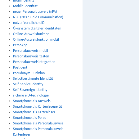
mobil identity
Mobile Identität
neuer Personalausweis (nPA)
NFC (Near Field Communication)
nutzerfeundliche eID
Ökosystem digitaler Identitäten
Online-Ausweisfunktion
Online-Ausweisfunktion mobil
PersoApp
Personalausweis mobil
Personalausweis testen
Personalausweisintegration
PostIdent
Pseudonym-Funktion
Selbstbestimmte Identität
Self Service Identity
Self Sovereign Identity
sichere eID-technologie
Smartphone als Ausweis
Smartphone als Kartenlesegerät
Smartphone als Kartenleser
Smartphone als Perso
Smartphone als Personalausweis
Smartphone als Personalausweis-
Kartenleser