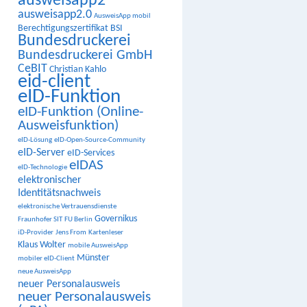
ausweisapp2
ausweisapp2.0
AusweisApp mobil
Berechtigungszertifikat
BSI
Bundesdruckerei
Bundesdruckerei GmbH
CeBIT
Christian Kahlo
eid-client
eID-Funktion
eID-Funktion (Online-
Ausweisfunktion)
eID-Lösung
eID-Open-Source-Community
eID-Server
eID-Services
eIDAS
eID-Technologie
elektronischer
Identitätsnachweis
elektronische Vertrauensdienste
Governikus
Fraunhofer SIT
FU Berlin
iD-Provider
Jens From
Kartenleser
Klaus Wolter
mobile AusweisApp
Münster
mobiler eID-Client
neue AusweisApp
neuer Personalausweis
neuer Personalausweis