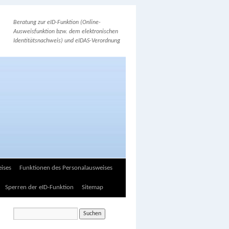
Beratung zur eID-Funktion (Online-
Ausweisfunktion bzw. dem elektronischen
Identitätsnachweis) und eIDAS-Verordnung
ises
Funktionen des Personalausweises
Sperren der eID-Funktion
Sitemap