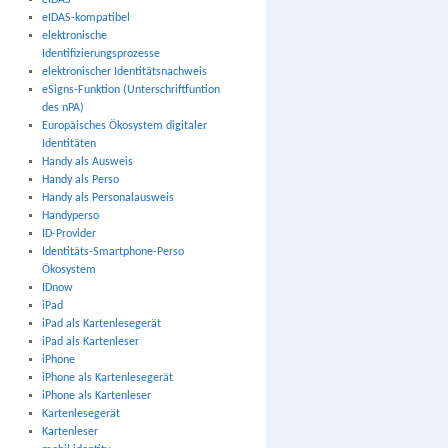
eIDAS
eIDAS-kompatibel
elektronische
Identifizierungsprozesse
elektronischer Identitätsnachweis
eSigns-Funktion (Unterschriftfuntion
des nPA)
Europäisches Ökosystem digitaler
Identitäten
Handy als Ausweis
Handy als Perso
Handy als Personalausweis
Handyperso
ID-Provider
Identitäts-Smartphone-Perso
Ökosystem
IDnow
iPad
iPad als Kartenlesegerät
iPad als Kartenleser
iPhone
iPhone als Kartenlesegerät
iPhone als Kartenleser
Kartenlesegerät
Kartenleser