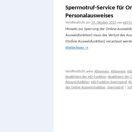
Sperrnotruf-Service für O
Personalausweises
Veröffentlicht am
29. Oktober 2013
von
eID-F
Hinweis zur Sperrung der Online-Ausweisfu
Ausweisfunktion) muss der Verlust des Aus
(Online-Ausweisfunktion) veranlasst werden
Weiterlesen
→
Veröffentlicht unter
Allgemein
,
Allgemein
,
eID
deaktiviern der eID-Funktion
,
deaktiviern der 
Ausweisfunktion
,
eID-Funktion-Sperrnotruf
,
Kl
der Online-Ausweisfunktion
,
Sperrnotruf
|
Sc