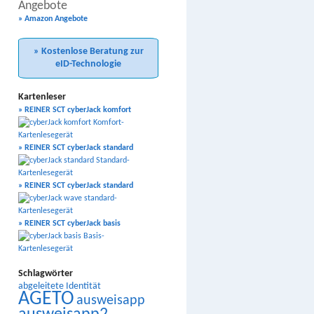
Angebote
» Amazon Angebote
» Kostenlose Beratung zur
eID-Technologie
Kartenleser
» REINER SCT cyberJack komfort
» REINER SCT cyberJack standard
» REINER SCT cyberJack standard
» REINER SCT cyberJack basis
Schlagwörter
abgeleitete Identität
AGETO
ausweisapp