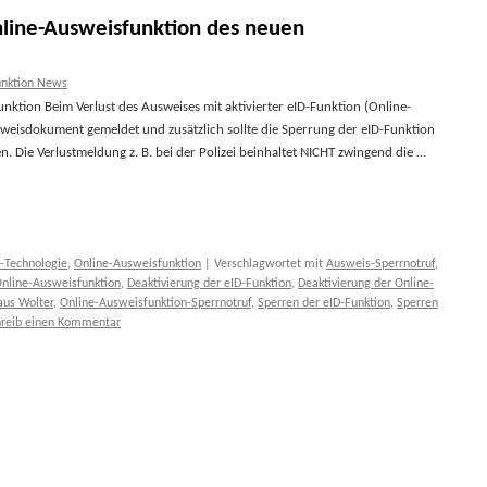
nline-Ausweisfunktion des neuen
unktion News
nktion Beim Verlust des Ausweises mit aktivierter eID-Funktion (Online-
weisdokument gemeldet und zusätzlich sollte die Sperrung der eID-Funktion
. Die Verlustmeldung z. B. bei der Polizei beinhaltet NICHT zwingend die …
-Technologie
,
Online-Ausweisfunktion
|
Verschlagwortet mit
Ausweis-Sperrnotruf
,
Online-Ausweisfunktion
,
Deaktivierung der eID-Funktion
,
Deaktivierung der Online-
aus Wolter
,
Online-Ausweisfunktion-Sperrnotruf
,
Sperren der eID-Funktion
,
Sperren
hreib einen Kommentar