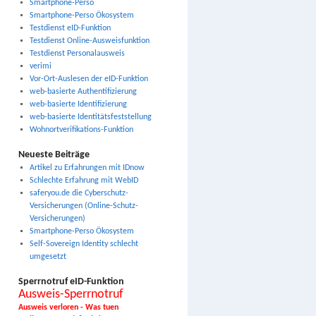
Smartphone-Perso
Smartphone-Perso Ökosystem
Testdienst eID-Funktion
Testdienst Online-Ausweisfunktion
Testdienst Personalausweis
verimi
Vor-Ort-Auslesen der eID-Funktion
web-basierte Authentifizierung
web-basierte Identifizierung
web-basierte Identitätsfeststellung
Wohnortverifikations-Funktion
Neueste Beiträge
Artikel zu Erfahrungen mit IDnow
Schlechte Erfahrung mit WebID
saferyou.de die Cyberschutz-
Versicherungen (Online-Schutz-
Versicherungen)
Smartphone-Perso Ökosystem
Self-Sovereign Identity schlecht
umgesetzt
Sperrnotruf eID-Funktion
Ausweis-Sperrnotruf
Ausweis verloren - Was tuen