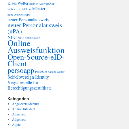
Klaus Wolter
mobile AusweisApp
Münster
mobiler eID-Client
neue AusweisApp
neuer Personalausweis
neuer Personalausweis
(nPA)
NFC
NFC-Schnittstelle
Online-
Ausweisfunktion
Open-Source-eID-
Client
persoapp
PersoSim
Sascha Sauer
Self-Sovereign Identity
Vergabestelle für
Berechtigungszertifikate
Kategorien
Abgeleitete Identität
Ad hoc full ident
Allgemein
Allgemein
Apple