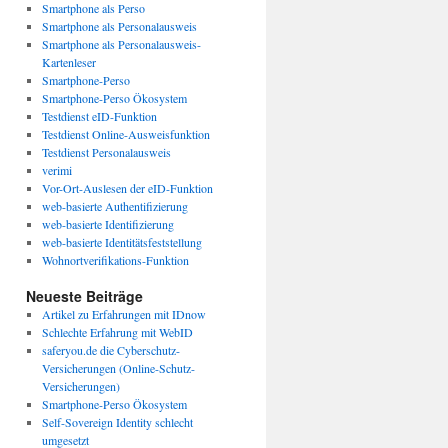
Smartphone als Perso
Smartphone als Personalausweis
Smartphone als Personalausweis-
Kartenleser
Smartphone-Perso
Smartphone-Perso Ökosystem
Testdienst eID-Funktion
Testdienst Online-Ausweisfunktion
Testdienst Personalausweis
verimi
Vor-Ort-Auslesen der eID-Funktion
web-basierte Authentifizierung
web-basierte Identifizierung
web-basierte Identitätsfeststellung
Wohnortverifikations-Funktion
Neueste Beiträge
Artikel zu Erfahrungen mit IDnow
Schlechte Erfahrung mit WebID
saferyou.de die Cyberschutz-
Versicherungen (Online-Schutz-
Versicherungen)
Smartphone-Perso Ökosystem
Self-Sovereign Identity schlecht
umgesetzt