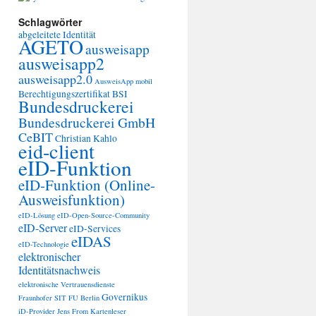
Schlagwörter
abgeleitete Identität
AGETO
ausweisapp
ausweisapp2
ausweisapp2.0
AusweisApp mobil
Berechtigungszertifikat
BSI
Bundesdruckerei
Bundesdruckerei GmbH
CeBIT
Christian Kahlo
eid-client
eID-Funktion
eID-Funktion (Online-
Ausweisfunktion)
eID-Lösung
eID-Open-Source-Community
eID-Server
eID-Services
eIDAS
eID-Technologie
elektronischer
Identitätsnachweis
elektronische Vertrauensdienste
Governikus
Fraunhofer SIT
FU Berlin
iD-Provider
Jens From
Kartenleser