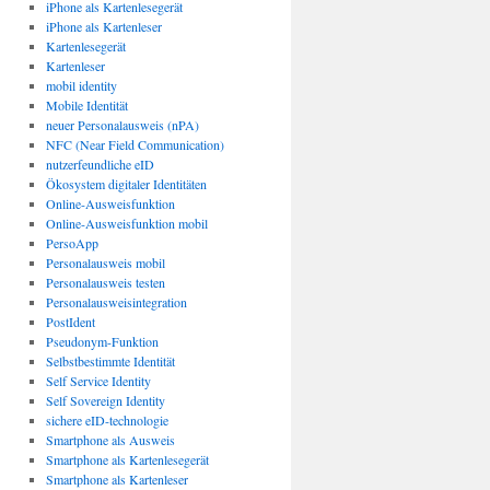
iPhone als Kartenlesegerät
iPhone als Kartenleser
Kartenlesegerät
Kartenleser
mobil identity
Mobile Identität
neuer Personalausweis (nPA)
NFC (Near Field Communication)
nutzerfeundliche eID
Ökosystem digitaler Identitäten
Online-Ausweisfunktion
Online-Ausweisfunktion mobil
PersoApp
Personalausweis mobil
Personalausweis testen
Personalausweisintegration
PostIdent
Pseudonym-Funktion
Selbstbestimmte Identität
Self Service Identity
Self Sovereign Identity
sichere eID-technologie
Smartphone als Ausweis
Smartphone als Kartenlesegerät
Smartphone als Kartenleser