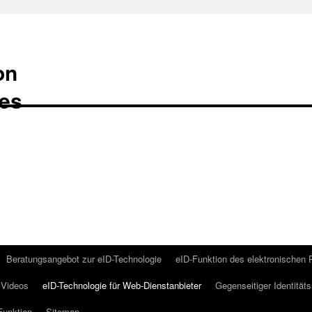
on
Beratungsangebot zur eID-Technologie
eID-Funktion des elektronischen
Videos
eID-Technologie für Web-Dienstanbieter
Gegenseitiger Identität
Funktion
Sitemap