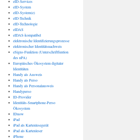
eID-Services
eID-System
eID-System(e)
eID-Technik
eID-Technologie
eIDAS
eIDAS-kompatibel
elektronische Identifizierungsprozesse
elektronischer Identitätsnachweis
eSigns-Funktion (Unterschriftfuntion
des nPA)
Europäisches Ökosystem digitaler
Identitäten
Handy als Ausweis
Handy als Perso
Handy als Personalausweis
Handyperso
ID-Provider
Identitäts-Smartphone-Perso
Ökosystem
IDnow
iPad
iPad als Kartenlesegerät
iPad als Kartenleser
iPhone