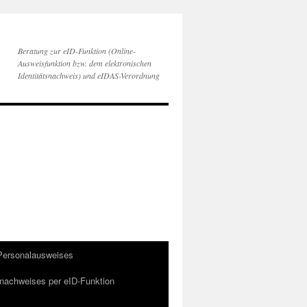
Beratung zur eID-Funktion (Online-
Ausweisfunktion bzw. dem elektronischen
Identitätsnachweis) und eIDAS-Verordnung
 Personalausweises
snachweises per eID-Funktion