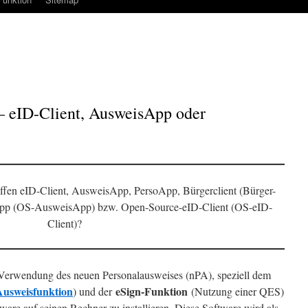
– eID-Client, AusweisApp oder
iffen eID-Client, AusweisApp, PersoApp, Bürgerclient (Bürger-
App (OS-AusweisApp) bzw. Open-Source-eID-Client (OS-eID-
Client)?
e Verwendung des neuen Personalausweises (nPA), speziell dem
Ausweisfunktion
eSign-Funktion
) und der
(Nutzung einer QES)
tware auf seinen Rechner zu installieren. Diese Software wird als