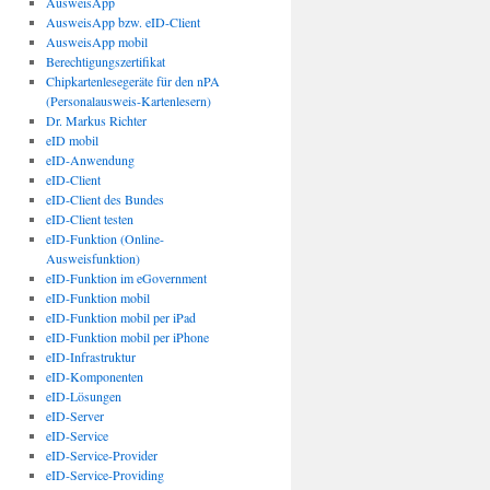
AusweisApp
AusweisApp bzw. eID-Client
AusweisApp mobil
Berechtigungszertifikat
Chipkartenlesegeräte für den nPA
(Personalausweis-Kartenlesern)
Dr. Markus Richter
eID mobil
eID-Anwendung
eID-Client
eID-Client des Bundes
eID-Client testen
eID-Funktion (Online-
Ausweisfunktion)
eID-Funktion im eGovernment
eID-Funktion mobil
eID-Funktion mobil per iPad
eID-Funktion mobil per iPhone
eID-Infrastruktur
eID-Komponenten
eID-Lösungen
eID-Server
eID-Service
eID-Service-Provider
eID-Service-Providing