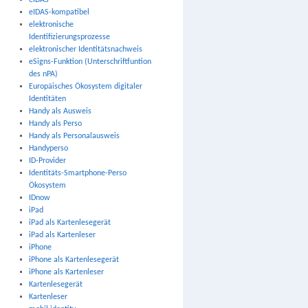
eIDAS
eIDAS-kompatibel
elektronische
Identifizierungsprozesse
elektronischer Identitätsnachweis
eSigns-Funktion (Unterschriftfuntion
des nPA)
Europäisches Ökosystem digitaler
Identitäten
Handy als Ausweis
Handy als Perso
Handy als Personalausweis
Handyperso
ID-Provider
Identitäts-Smartphone-Perso
Ökosystem
IDnow
iPad
iPad als Kartenlesegerät
iPad als Kartenleser
iPhone
iPhone als Kartenlesegerät
iPhone als Kartenleser
Kartenlesegerät
Kartenleser