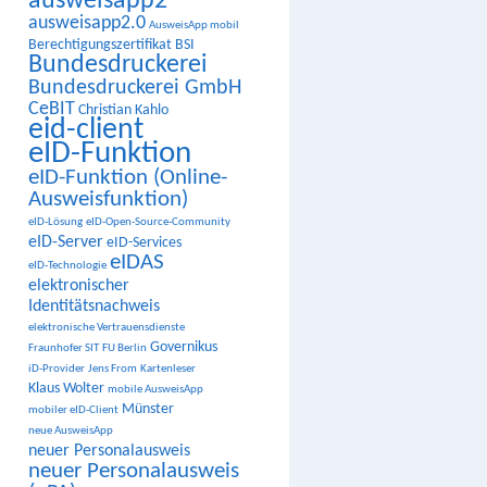
ausweisapp2
ausweisapp2.0
AusweisApp mobil
Berechtigungszertifikat
BSI
Bundesdruckerei
Bundesdruckerei GmbH
CeBIT
Christian Kahlo
eid-client
eID-Funktion
eID-Funktion (Online-
Ausweisfunktion)
eID-Lösung
eID-Open-Source-Community
eID-Server
eID-Services
eIDAS
eID-Technologie
elektronischer
Identitätsnachweis
elektronische Vertrauensdienste
Governikus
Fraunhofer SIT
FU Berlin
iD-Provider
Jens From
Kartenleser
Klaus Wolter
mobile AusweisApp
Münster
mobiler eID-Client
neue AusweisApp
neuer Personalausweis
neuer Personalausweis