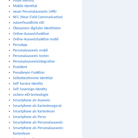
mobil identity
Mobile Identität
neuer Personalausweis (nPA)
NFC (Near Field Communication)
nutzerfeundliche eID
Ökosystem digitaler Identitäten
Online-Ausweisfunktion
Online-Ausweisfunktion mobil
PersoApp
Personalausweis mobil
Personalausweis testen
Personalausweisintegration
PostIdent
Pseudonym-Funktion
Selbstbestimmte Identität
Self Service Identity
Self Sovereign Identity
sichere eID-technologie
Smartphone als Ausweis
Smartphone als Kartenlesegerät
Smartphone als Kartenleser
Smartphone als Perso
Smartphone als Personalausweis
Smartphone als Personalausweis-
Kartenleser