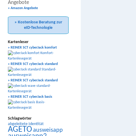
Angebote
» Amazon Angebote
» Kostenlose Beratung zur
eID-Technologie
Kartenleser
» REINER SCT cyberJack komfort
» REINER SCT cyberJack standard
» REINER SCT cyberJack standard
» REINER SCT cyberJack basis
Schlagwörter
abgeleitete Identität
AGETO
ausweisapp