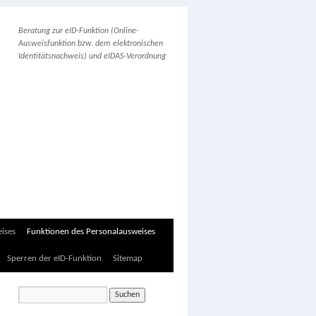
Beratung zur eID-Funktion (Online-
Ausweisfunktion bzw. dem elektronischen
Identitätsnachweis) und eIDAS-Verordnung
ises
Funktionen des Personalausweises
Sperren der eID-Funktion
Sitemap