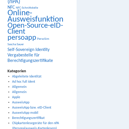
(nPA)
NFC
NFC-Schnittstelle
Online-
Ausweisfunktion
Open-Source-eID-
Client
persoapp
PersoSim
Sascha Sauer
Self-Sovereign Identity
Vergabestelle für
Berechtigungszertifikate
Kategorien
Abgeleitete Identität
Ad hoc full ident
Allgemein
Allgemein
Apple
AusweisApp
AusweisApp bzw. eID-Client
AusweisApp mobil
Berechtigungszertifikat
Chipkartenlesegeräte für den nPA
(Personalausweis-Kartenlesern)