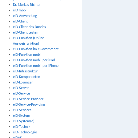
Dr. Markus Richter
eID mobil
eID-Anwendung
eID-Client
eID-Client des Bundes
eID-Client testen
eID-Funktion (Online-
Ausweisfunktion)
eID-Funktion im eGovernment
eID-Funktion mobil
eID-Funktion mobil per iPad
eID-Funktion mobil per iPhone
eID-Infrastruktur
eID-Komponenten
eID-Lösungen
eID-Server
eID-Service
eID-Service-Provider
eID-Service-Providing
eID-Services
eID-System
eID-System(e)
eID-Technik
eID-Technologie