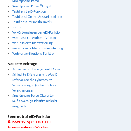
Smartphone-Perso
Smartphone-Perso Ökosystem
Testdienst eID-Funktion
Testdienst Online-Ausweisfunktion
Testdienst Personalausweis
verimi
Vor-Ort-Auslesen der eID-Funktion
web-basierte Authentifizierung
web-basierte Identifizierung
web-basierte Identitätsfeststellung
Wohnortverifikations-Funktion
Neueste Beiträge
Artikel zu Erfahrungen mit IDnow
Schlechte Erfahrung mit WebID
saferyou.de die Cyberschutz-
Versicherungen (Online-Schutz-
Versicherungen)
Smartphone-Perso Ökosystem
Self-Sovereign Identity schlecht
umgesetzt
Sperrnotruf eID-Funktion
Ausweis-Sperrnotruf
Ausweis verloren - Was tuen