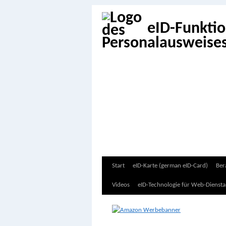
eID-Funkti
Zum
Start
eID-Karte (german eID-Card)
Ber
Inhalt
Videos
eID-Technologie für Web-Diensta
springen