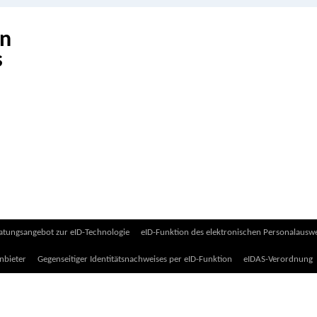
on
atungsangebot zur eID-Technologie
eID-Funktion des elektronischen Personalauswe
nbieter
Gegenseitiger Identitätsnachweises per eID-Funktion
eIDAS-Verordnung