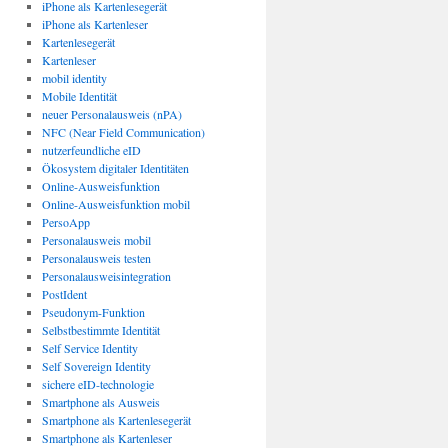
iPhone als Kartenlesegerät
iPhone als Kartenleser
Kartenlesegerät
Kartenleser
mobil identity
Mobile Identität
neuer Personalausweis (nPA)
NFC (Near Field Communication)
nutzerfeundliche eID
Ökosystem digitaler Identitäten
Online-Ausweisfunktion
Online-Ausweisfunktion mobil
PersoApp
Personalausweis mobil
Personalausweis testen
Personalausweisintegration
PostIdent
Pseudonym-Funktion
Selbstbestimmte Identität
Self Service Identity
Self Sovereign Identity
sichere eID-technologie
Smartphone als Ausweis
Smartphone als Kartenlesegerät
Smartphone als Kartenleser