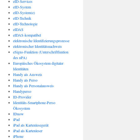
eID-Services
eID-System
eID-System(e)
eID-Technik
eID-Technologie
eIDAS
eIDAS-kompatibel
elektronische Identifizierungsprozesse
elektronischer Identitätsnachweis
eSigns-Funktion (Unterschriftfuntion
des nPA)
Europäisches Ökosystem digitaler
Identitäten
Handy als Ausweis
Handy als Perso
Handy als Personalausweis
Handyperso
ID-Provider
Identitäts-Smartphone-Perso
Ökosystem
IDnow
iPad
iPad als Kartenlesegerät
iPad als Kartenleser
iPhone