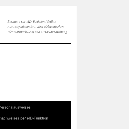
Beratung zur eID-Funktion (Online-
Ausweisfunktion bzw. dem elektronischen
Identitätsnachweis) und eIDAS-Verordnung
 Personalausweises
snachweises per eID-Funktion