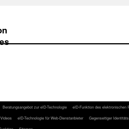
on
Beratungsangebot zur eID-Technologie
eID-Funktion des elektronischen
Videos
eID-Technologie für Web-Dienstanbieter
Gegenseitiger Identität
Funktion
Sitemap