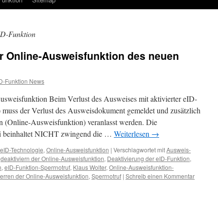
ID-Funktion
ür Online-Ausweisfunktion des neuen
D-Funktion News
sweisfunktion Beim Verlust des Ausweises mit aktivierter eID-
 muss der Verlust des Ausweisdokument gemeldet und zusätzlich
on (Online-Ausweisfunktion) veranlasst werden. Die
zei beinhaltet NICHT zwingend die …
Weiterlesen
→
eID-Technologie
,
Online-Ausweisfunktion
|
Verschlagwortet mit
Ausweis-
,
deaktiviern der Online-Ausweisfunktion
,
Deaktivierung der eID-Funktion
,
n
,
eID-Funktion-Sperrnotruf
,
Klaus Wolter
,
Online-Ausweisfunktion-
erren der Online-Ausweisfunktion
,
Sperrnotruf
|
Schreib einen Kommentar