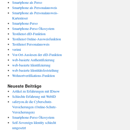
Smartphone als Perso
Smartphone als Personalausweis
Smartphone als Personalausweis-
Kartenleser
Smartphone-Perso
Smartphone-Perso Ökosystem
Testdienst eID-Funktion
Testdienst Online-Ausweisfunktion
Testdienst Personalausweis
verimi
Vor-Ort-Auslesen der eID-Funktion
web-basierte Authentifizierung
web-basierte Identifizierung
web-basierte Identitätsfeststellung
Wohnortverifikations-Funktion
Neueste Beiträge
Artikel zu Erfahrungen mit IDnow
Schlechte Erfahrung mit WebID
saferyou.de die Cyberschutz-
Versicherungen (Online-Schutz-
Versicherungen)
Smartphone-Perso Ökosystem
Self-Sovereign Identity schlecht
umgesetzt