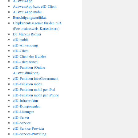
AusweisApp
AusweisApp bzw. eID-Client
AusweisApp mobil
Berechtigungszertifikat
Chipkartenlesegeräte für den nPA
(Personalausweis-Kartenlesern)
Dr. Markus Richter
eID mobil
eID-Anwendung
eID-Client
eID-Client des Bundes
eID-Client testen
eID-Funktion (Online-
Ausweisfunktion)
eID-Funktion im eGovernment
eID-Funktion mobil
eID-Funktion mobil per iPad
eID-Funktion mobil per iPhone
eID-Infrastruktur
eID-Komponenten
eID-Lösungen
eID-Server
eID-Service
eID-Service-Provider
eID-Service-Providing