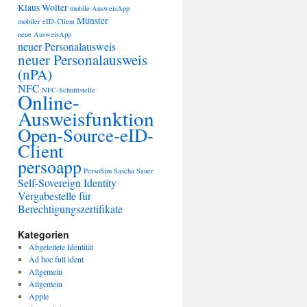
Klaus Wolter
mobile AusweisApp
Münster
mobiler eID-Client
neue AusweisApp
neuer Personalausweis
neuer Personalausweis
(nPA)
NFC
NFC-Schnittstelle
Online-
Ausweisfunktion
Open-Source-eID-
Client
persoapp
PersoSim
Sascha Sauer
Self-Sovereign Identity
Vergabestelle für
Berechtigungszertifikate
Kategorien
Abgeleitete Identität
Ad hoc full ident
Allgemein
Allgemein
Apple