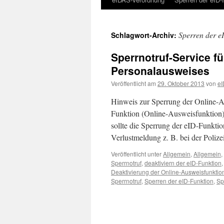
Sperren der e
Schlagwort-Archiv:
Sperrnotruf-Service f
Personalausweises
Veröffentlicht am
29. Oktober 2013
von
eI
Hinweis zur Sperrung der Online-Au
Funktion (Online-Ausweisfunktion)
sollte die Sperrung der eID-Funkti
Verlustmeldung z. B. bei der Poli
Veröffentlicht unter
Allgemein
,
Allgemein
,
Sperrnotruf
,
deaktiviern der eID-Funktion
Deaktivierung der Online-Ausweisfunktio
Sperrnotruf
,
Sperren der eID-Funktion
,
Sp