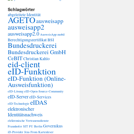
Schlagwörter
abgeleitete Identität
AGETO
ausweisapp
ausweisapp2
ausweisapp2.0
AusweisApp mobil
Berechtigungszertifikat
BSI
Bundesdruckerei
Bundesdruckerei GmbH
CeBIT
Christian Kahlo
eid-client
eID-Funktion
eID-Funktion (Online-
Ausweisfunktion)
eID-Lösung
eID-Open-Source-Community
eID-Server
eID-Services
eIDAS
eID-Technologie
elektronischer
Identitätsnachweis
elektronische Vertrauensdienste
Governikus
Fraunhofer SIT
FU Berlin
iD-Provider
Jens From
Kartenleser