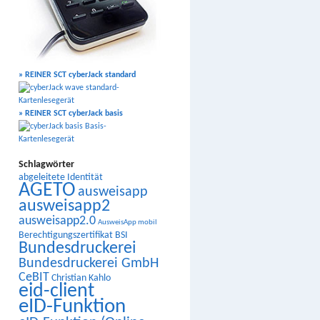
» REINER SCT cyberJack standard
» REINER SCT cyberJack basis
Schlagwörter
abgeleitete Identität
AGETO
ausweisapp
ausweisapp2
ausweisapp2.0
AusweisApp mobil
Berechtigungszertifikat
BSI
Bundesdruckerei
Bundesdruckerei GmbH
CeBIT
Christian Kahlo
eid-client
eID-Funktion