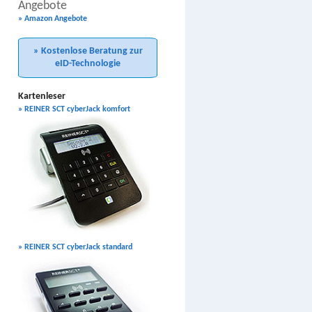
Angebote
» Amazon Angebote
» Kostenlose Beratung zur
eID-Technologie
Kartenleser
» REINER SCT cyberJack komfort
» REINER SCT cyberJack standard