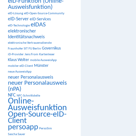
eID-Funktion (Online-
Ausweisfunktion)
eID-Lösung
eID-Open-Source-Community
eID-Server
eID-Services
eIDAS
eID-Technologie
elektronischer
Identitätsnachweis
elektronische Vertrauensdienste
Governikus
Fraunhofer SIT
FU Berlin
iD-Provider
Jens From
Kartenleser
Klaus Wolter
mobile AusweisApp
Münster
mobiler eID-Client
neue AusweisApp
neuer Personalausweis
neuer Personalausweis
(nPA)
NFC
NFC-Schnittstelle
Online-
Ausweisfunktion
Open-Source-eID-
Client
persoapp
PersoSim
Sascha Sauer