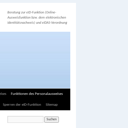
Beratung zur eID-Funktion (Online-
Ausweisfunktion bzw. dem elektronischen
Identitätsnachweis) und eIDAS-Verordnung
ises
Funktionen des Personalausweises
Sperren der eID-Funktion
Sitemap