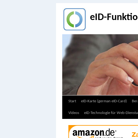
eID-Funkti
Zum
Start
eID-Karte (german eID-Card)
Ber
Inhalt
Videos
eID-Technologie für Web-Diensta
springen