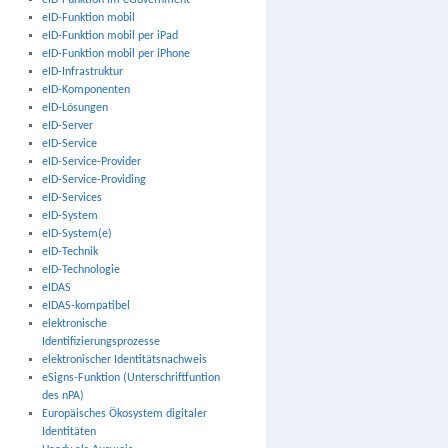
eID-Funktion im eGovernment
eID-Funktion mobil
eID-Funktion mobil per iPad
eID-Funktion mobil per iPhone
eID-Infrastruktur
eID-Komponenten
eID-Lösungen
eID-Server
eID-Service
eID-Service-Provider
eID-Service-Providing
eID-Services
eID-System
eID-System(e)
eID-Technik
eID-Technologie
eIDAS
eIDAS-kompatibel
elektronische
Identifizierungsprozesse
elektronischer Identitätsnachweis
eSigns-Funktion (Unterschriftfuntion
des nPA)
Europäisches Ökosystem digitaler
Identitäten