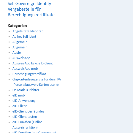
Self-Sovereign Identity
Vergabestelle für
Berechtigungszertifikate
Kategorien
Abgeleitete Identität
Ad hoc full ident
Allgemein
Allgemein
Apple
AusweisApp
AusweisApp bzw. eID-Client
AusweisApp mobil
Berechtigungszertifikat
Chipkartenlesegeräte für den nPA
(Personalausweis-Kartenlesern)
Dr. Markus Richter
eID mobil
eID-Anwendung
eID-Client
eID-Client des Bundes
eID-Client testen
eID-Funktion (Online-
Ausweisfunktion)