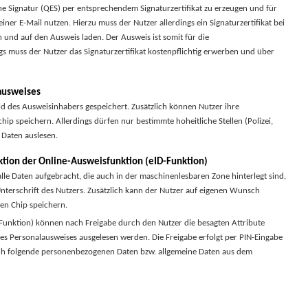
sche Signatur (QES) per entsprechendem Signaturzertifikat zu erzeugen und für
iner E-Mail nutzen. Hierzu muss der Nutzer allerdings ein Signaturzertifikat bei
 und auf den Ausweis laden. Der Ausweis ist somit für die
ngs muss der Nutzer das Signaturzertifikat kostenpflichtig erwerben und über
ausweises
ld des Ausweisinhabers gespeichert. Zusätzlich können Nutzer ihre
hip speichern. Allerdings dürfen nur bestimmte hoheitliche Stellen (Polizei,
 Daten auslesen.
ktion der Online-Ausweisfunktion (eID-Funktion)
lle Daten aufgebracht, die auch in der maschinenlesbaren Zone hinterlegt sind,
nterschrift des Nutzers. Zusätzlich kann der Nutzer auf eigenen Wunsch
 den Chip speichern.
-Funktion) können nach Freigabe durch den Nutzer die besagten Attribute
s Personalausweises ausgelesen werden. Die Freigabe erfolgt per PIN-Eingabe
ch folgende personenbezogenen Daten bzw. allgemeine Daten aus dem