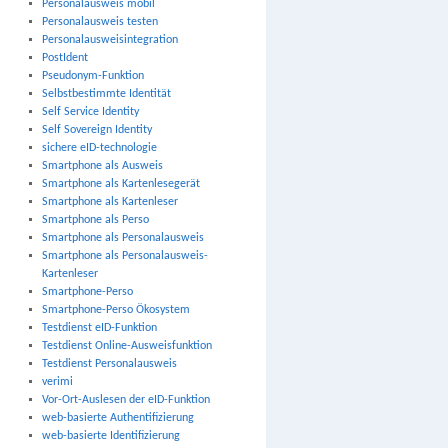
Personalausweis mobil
Personalausweis testen
Personalausweisintegration
PostIdent
Pseudonym-Funktion
Selbstbestimmte Identität
Self Service Identity
Self Sovereign Identity
sichere eID-technologie
Smartphone als Ausweis
Smartphone als Kartenlesegerät
Smartphone als Kartenleser
Smartphone als Perso
Smartphone als Personalausweis
Smartphone als Personalausweis-
Kartenleser
Smartphone-Perso
Smartphone-Perso Ökosystem
Testdienst eID-Funktion
Testdienst Online-Ausweisfunktion
Testdienst Personalausweis
verimi
Vor-Ort-Auslesen der eID-Funktion
web-basierte Authentifizierung
web-basierte Identifizierung