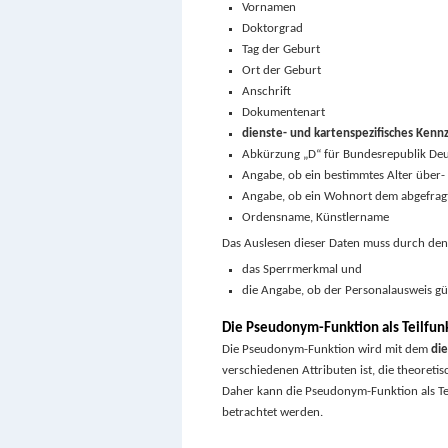
Vornamen
Doktorgrad
Tag der Geburt
Ort der Geburt
Anschrift
Dokumentenart
dienste- und kartenspezifisches Kenn
Abkürzung „D“ für Bundesrepublik De
Angabe, ob ein bestimmtes Alter über-
Angabe, ob ein Wohnort dem abgefrag
Ordensname, Künstlername
Das Auslesen dieser Daten muss durch den 
das Sperrmerkmal und
die Angabe, ob der Personalausweis gült
Die Pseudonym-Funktion als Teilfun
Die Pseudonym-Funktion wird mit dem
die
verschiedenen Attributen ist, die theoret
Daher kann die Pseudonym-Funktion als Tei
betrachtet werden.