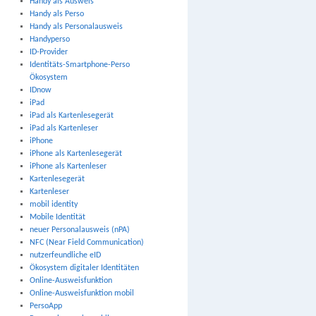
Handy als Ausweis
Handy als Perso
Handy als Personalausweis
Handyperso
ID-Provider
Identitäts-Smartphone-Perso
Ökosystem
IDnow
iPad
iPad als Kartenlesegerät
iPad als Kartenleser
iPhone
iPhone als Kartenlesegerät
iPhone als Kartenleser
Kartenlesegerät
Kartenleser
mobil identity
Mobile Identität
neuer Personalausweis (nPA)
NFC (Near Field Communication)
nutzerfeundliche eID
Ökosystem digitaler Identitäten
Online-Ausweisfunktion
Online-Ausweisfunktion mobil
PersoApp