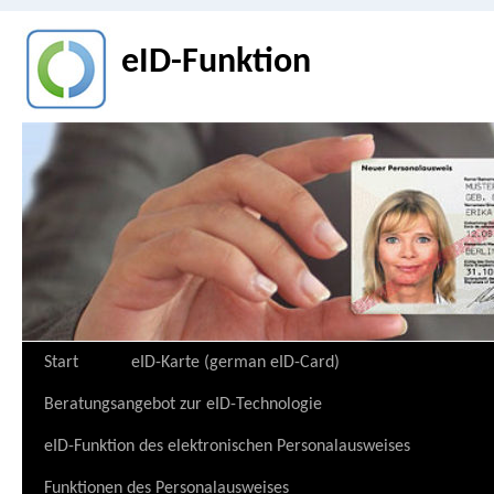
eID-Funktion
Zum
Start
eID-Karte (german eID-Card)
Inhalt
Beratungsangebot zur eID-Technologie
springen
eID-Funktion des elektronischen Personalausweises
Funktionen des Personalausweises