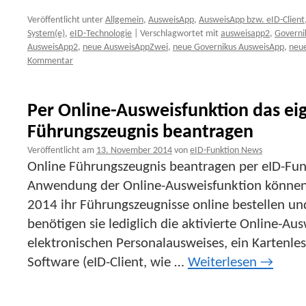
Veröffentlicht unter
Allgemein
,
AusweisApp
,
AusweisApp bzw. eID-Client
System(e)
,
eID-Technologie
|
Verschlagwortet mit
ausweisapp2
,
Governi
AusweisApp2
,
neue AusweisAppZwei
,
neue Governikus AusweisApp
,
neu
Kommentar
Per Online-Ausweisfunktion das ei
Führungszeugnis beantragen
Veröffentlicht am
13. November 2014
von
eID-Funktion News
Online Führungszeugnis beantragen per eID-Fun
Anwendung der Online-Ausweisfunktion können
2014 ihr Führungszeugnisse online bestellen un
benötigen sie lediglich die aktivierte Online-Au
elektronischen Personalausweises, ein Kartenle
Software (eID-Client, wie …
Weiterlesen
→