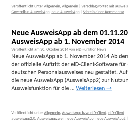
Veröffentlicht unter
Allgemein
,
Allgemein
|
Verschlagwortet mit
auswei
Governikus-AusweisApp
,
neue AusweisApp
|
Schreib einen Kommentar
Neue AusweisApp ab dem 01.11.2
AusweisApp ab 1. November 2014
Veröffentlicht am
30. Oktober 2014
von
eID-Funktion News
Neue AusweisApp ab 1. November 2014 Ab dem
der offizielle Auftritt der eID-Client-Software fü
deutschen Personalausweises neu gestaltet. Auf
die neue AusweisApp (AusweisApp2) zur Nutzun
Ausweisfunktion für die …
Weiterlesen
→
Veröffentlicht unter
Allgemein
,
AusweisApp bzw. eID-Client
,
eID-Client
|
ausweisapp2.0
,
Ausweisappzwei
,
neue AusweisApp
,
neue AusweisApp2
|