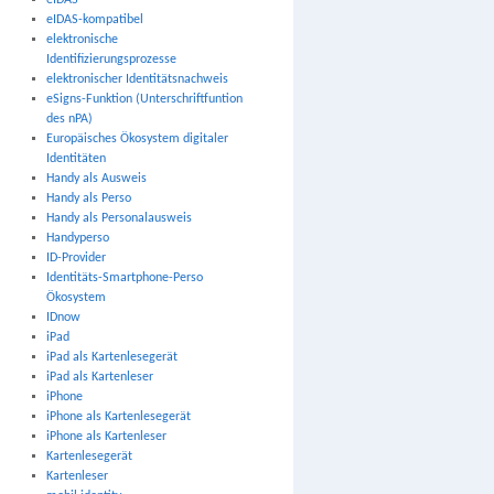
eIDAS
eIDAS-kompatibel
elektronische
Identifizierungsprozesse
elektronischer Identitätsnachweis
eSigns-Funktion (Unterschriftfuntion
des nPA)
Europäisches Ökosystem digitaler
Identitäten
Handy als Ausweis
Handy als Perso
Handy als Personalausweis
Handyperso
ID-Provider
Identitäts-Smartphone-Perso
Ökosystem
IDnow
iPad
iPad als Kartenlesegerät
iPad als Kartenleser
iPhone
iPhone als Kartenlesegerät
iPhone als Kartenleser
Kartenlesegerät
Kartenleser