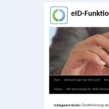
eID-Funkti
Zum
Start
eID-Karte (german eID-Card)
Ber
Inhalt
Videos
eID-Technologie für Web-Diensta
springen
Deaktivierung de
Schlagwort-Archiv: