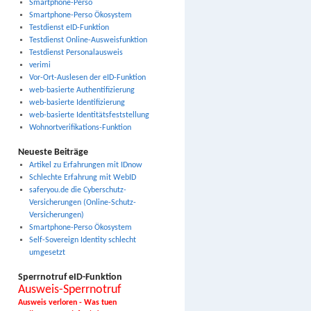
Smartphone-Perso
Smartphone-Perso Ökosystem
Testdienst eID-Funktion
Testdienst Online-Ausweisfunktion
Testdienst Personalausweis
verimi
Vor-Ort-Auslesen der eID-Funktion
web-basierte Authentifizierung
web-basierte Identifizierung
web-basierte Identitätsfeststellung
Wohnortverifikations-Funktion
Neueste Beiträge
Artikel zu Erfahrungen mit IDnow
Schlechte Erfahrung mit WebID
saferyou.de die Cyberschutz-
Versicherungen (Online-Schutz-
Versicherungen)
Smartphone-Perso Ökosystem
Self-Sovereign Identity schlecht
umgesetzt
Sperrnotruf eID-Funktion
Ausweis-Sperrnotruf
Ausweis verloren - Was tuen