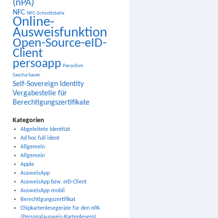
(nPA)
NFC
NFC-Schnittstelle
Online-
Ausweisfunktion
Open-Source-eID-
Client
persoapp
PersoSim
Sascha Sauer
Self-Sovereign Identity
Vergabestelle für
Berechtigungszertifikate
Kategorien
Abgeleitete Identität
Ad hoc full ident
Allgemein
Allgemein
Apple
AusweisApp
AusweisApp bzw. eID-Client
AusweisApp mobil
Berechtigungszertifikat
Chipkartenlesegeräte für den nPA
(Personalausweis-Kartenlesern)