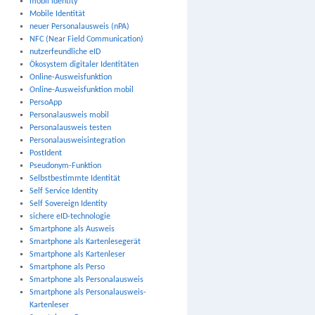
mobil identity
Mobile Identität
neuer Personalausweis (nPA)
NFC (Near Field Communication)
nutzerfeundliche eID
Ökosystem digitaler Identitäten
Online-Ausweisfunktion
Online-Ausweisfunktion mobil
PersoApp
Personalausweis mobil
Personalausweis testen
Personalausweisintegration
PostIdent
Pseudonym-Funktion
Selbstbestimmte Identität
Self Service Identity
Self Sovereign Identity
sichere eID-technologie
Smartphone als Ausweis
Smartphone als Kartenlesegerät
Smartphone als Kartenleser
Smartphone als Perso
Smartphone als Personalausweis
Smartphone als Personalausweis-
Kartenleser