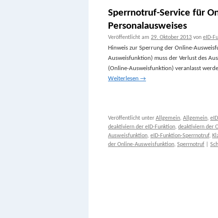
Sperrnotruf-Service für O
Personalausweises
Veröffentlicht am
29. Oktober 2013
von
eID-F
Hinweis zur Sperrung der Online-Ausweisfu
Ausweisfunktion) muss der Verlust des Aus
(Online-Ausweisfunktion) veranlasst werden
Weiterlesen
→
Veröffentlicht unter
Allgemein
,
Allgemein
,
eID
deaktiviern der eID-Funktion
,
deaktiviern der 
Ausweisfunktion
,
eID-Funktion-Sperrnotruf
,
Kl
der Online-Ausweisfunktion
,
Sperrnotruf
|
Sc