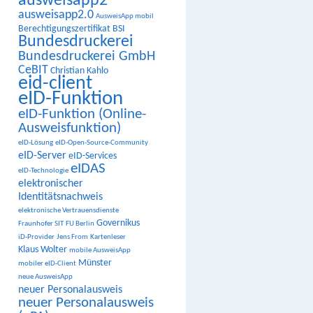
ausweisapp2
ausweisapp2.0
AusweisApp mobil
Berechtigungszertifikat
BSI
Bundesdruckerei
Bundesdruckerei GmbH
CeBIT
Christian Kahlo
eid-client
eID-Funktion
eID-Funktion (Online-
Ausweisfunktion)
eID-Lösung
eID-Open-Source-Community
eID-Server
eID-Services
eIDAS
eID-Technologie
elektronischer
Identitätsnachweis
elektronische Vertrauensdienste
Governikus
Fraunhofer SIT
FU Berlin
iD-Provider
Jens From
Kartenleser
Klaus Wolter
mobile AusweisApp
Münster
mobiler eID-Client
neue AusweisApp
neuer Personalausweis
neuer Personalausweis