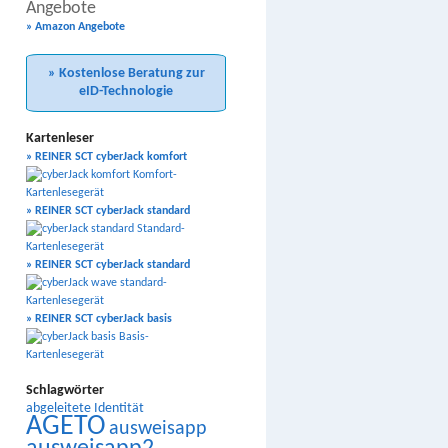
Angebote
» Amazon Angebote
» Kostenlose Beratung zur
eID-Technologie
Kartenleser
» REINER SCT cyberJack komfort
» REINER SCT cyberJack standard
» REINER SCT cyberJack standard
» REINER SCT cyberJack basis
Schlagwörter
abgeleitete Identität
AGETO
ausweisapp