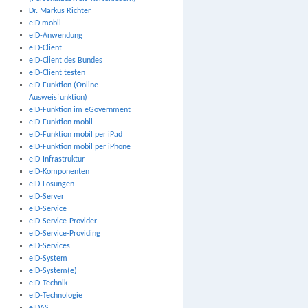
Dr. Markus Richter
eID mobil
eID-Anwendung
eID-Client
eID-Client des Bundes
eID-Client testen
eID-Funktion (Online-
Ausweisfunktion)
eID-Funktion im eGovernment
eID-Funktion mobil
eID-Funktion mobil per iPad
eID-Funktion mobil per iPhone
eID-Infrastruktur
eID-Komponenten
eID-Lösungen
eID-Server
eID-Service
eID-Service-Provider
eID-Service-Providing
eID-Services
eID-System
eID-System(e)
eID-Technik
eID-Technologie