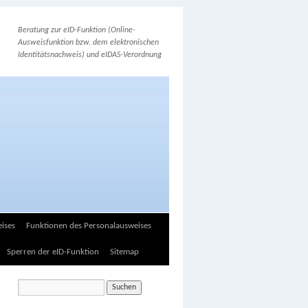
Beratung zur eID-Funktion (Online-
Ausweisfunktion bzw. dem elektronischen
Identitätsnachweis) und eIDAS-Verordnung
ises
Funktionen des Personalausweises
Sperren der eID-Funktion
Sitemap