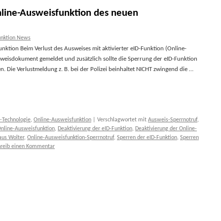
nline-Ausweisfunktion des neuen
unktion News
nktion Beim Verlust des Ausweises mit aktivierter eID-Funktion (Online-
weisdokument gemeldet und zusätzlich sollte die Sperrung der eID-Funktion
. Die Verlustmeldung z. B. bei der Polizei beinhaltet NICHT zwingend die …
-Technologie
,
Online-Ausweisfunktion
|
Verschlagwortet mit
Ausweis-Sperrnotruf
,
Online-Ausweisfunktion
,
Deaktivierung der eID-Funktion
,
Deaktivierung der Online-
aus Wolter
,
Online-Ausweisfunktion-Sperrnotruf
,
Sperren der eID-Funktion
,
Sperren
hreib einen Kommentar