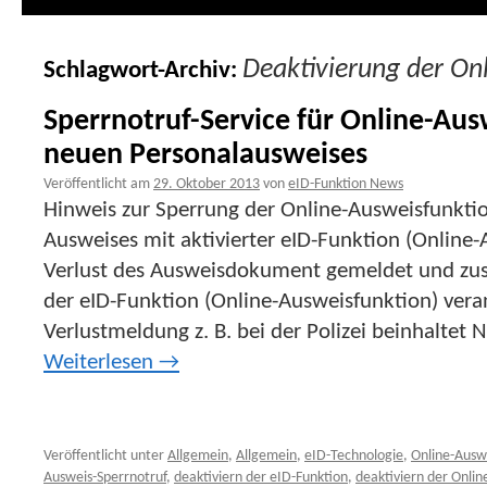
Deaktivierung der On
Schlagwort-Archiv:
Sperrnotruf-Service für Online-Aus
neuen Personalausweises
Veröffentlicht am
29. Oktober 2013
von
eID-Funktion News
Hinweis zur Sperrung der Online-Ausweisfunktio
Ausweises mit aktivierter eID-Funktion (Online
Verlust des Ausweisdokument gemeldet und zusät
der eID-Funktion (Online-Ausweisfunktion) vera
Verlustmeldung z. B. bei der Polizei beinhaltet
Weiterlesen
→
Veröffentlicht unter
Allgemein
,
Allgemein
,
eID-Technologie
,
Online-Ausw
Ausweis-Sperrnotruf
,
deaktiviern der eID-Funktion
,
deaktiviern der Onli