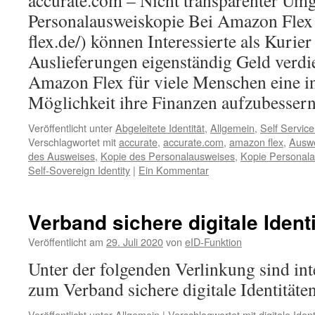
accurate.com – Nicht transparenter Um
Personalausweiskopie Bei Amazon Flex
flex.de/) können Interessierte als Kuri
Auslieferungen eigenständig Geld verdi
Amazon Flex für viele Menschen eine in
Möglichkeit ihre Finanzen aufzubesse
Veröffentlicht unter
Abgeleitete Identität
,
Allgemein
,
Self Service 
Verschlagwortet mit
accurate
,
accurate.com
,
amazon flex
,
Auswe
des Ausweises
,
Kopie des Personalausweises
,
Kopie Personal
Self-Sovereign Identity
|
Ein Kommentar
Verband sichere digitale Ident
Veröffentlicht am
29. Juli 2020
von
eID-Funktion
Unter der folgenden Verlinkung sind in
zum Verband sichere digitale Identitäte
Veröffentlicht unter
Allgemein
|
Verschlagwortet mit
digitale Ident