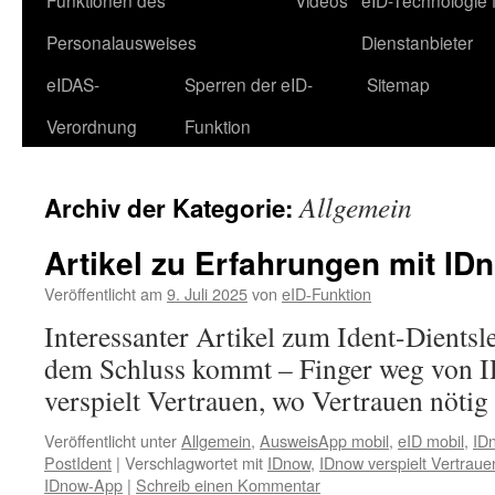
Funktionen des
Videos
eID-Technologie 
Personalausweises
Dienstanbieter
eIDAS-
Sperren der eID-
Sitemap
Verordnung
Funktion
Allgemein
Archiv der Kategorie:
Artikel zu Erfahrungen mit ID
Veröffentlicht am
9. Juli 2025
von
eID-Funktion
Interessanter Artikel zum Ident-Dientsl
dem Schluss kommt – Finger weg von 
verspielt Vertrauen, wo Vertrauen nötig 
Veröffentlicht unter
Allgemein
,
AusweisApp mobil
,
eID mobil
,
ID
PostIdent
|
Verschlagwortet mit
IDnow
,
IDnow verspielt Vertraue
IDnow-App
|
Schreib einen Kommentar