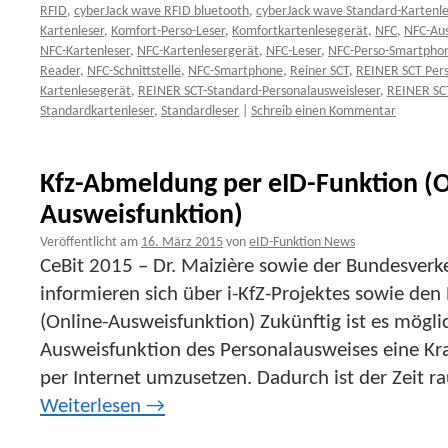
RFID
,
cyberJack wave RFID bluetooth
,
cyberJack wave Standard-Kartenle
Kartenleser
,
Komfort-Perso-Leser
,
Komfortkartenlesegerät
,
NFC
,
NFC-Aus
NFC-Kartenleser
,
NFC-Kartenlesergerät
,
NFC-Leser
,
NFC-Perso-Smartpho
Reader
,
NFC-Schnittstelle
,
NFC-Smartphone
,
Reiner SCT
,
REINER SCT Pers
Kartenlesegerät
,
REINER SCT-Standard-Personalausweisleser
,
REINER SCT
Standardkartenleser
,
Standardleser
|
Schreib einen Kommentar
Kfz-Abmeldung per eID-Funktion (O
Ausweisfunktion)
Veröffentlicht am
16. März 2015
von
eID-Funktion News
CeBit 2015 – Dr. Maizière sowie der Bundesverk
informieren sich über i-KfZ-Projektes sowie den
(Online-Ausweisfunktion) Zukünftig ist es mögli
Ausweisfunktion des Personalausweises eine K
per Internet umzusetzen. Dadurch ist der Zeit 
Weiterlesen
→