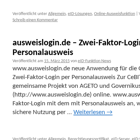
Veröffentlicht unter
Allgemein
,
eID-Lösungen
,
Online-Ausweisfunktion
|
Schreib einen Kommentar
ausweislogin.de – Zwei-Faktor-Logi
Personalausweis
Veröffentlicht am
15. März 2015
von
eID-Funktion News
www.ausweislogin.de neue Anwendung für die O
Zwei-Faktor-Login per Personalausweis Zur CeBI
gemeinsame Projekt von AGETO und Governiku
(http://www.ausweislogin.de) online. www.auswe
Faktor-Login mit dem mit Personalausweis an, 
sichere Nutzung per …
Weiterlesen
→
Veröffentlicht unter
Allgemein
,
Berechtigungszertifikat
,
eID-Server
,
eID-