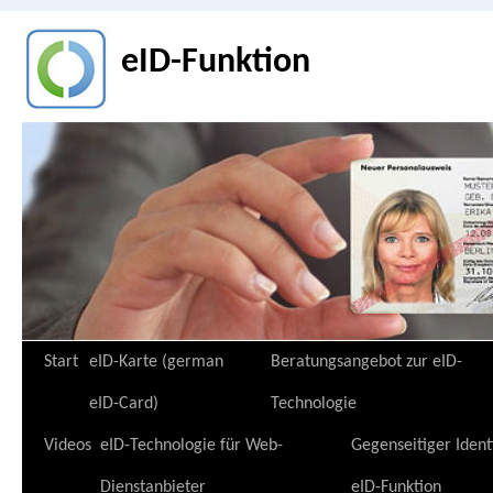
eID-Funktion
Zum
Start
eID-Karte (german
Beratungsangebot zur eID-
Inhalt
eID-Card)
Technologie
springen
Videos
eID-Technologie für Web-
Gegenseitiger Ident
Dienstanbieter
eID-Funktion