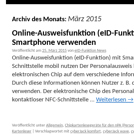
März 2015
Archiv des Monats:
Online-Ausweisfunktion (eID-Funkt
Smartphone verwenden
Veröffentlicht am
25. März 2015
von
eID-Funktion News
Online-Ausweisfunktion (eID-Funktion) mit Sm
Schnittstelle mobil nutzen Der Personalausweis 
elektronischen Chip auf dem verschiedene Infor
Durch diese Informationen können Nutzer z. B. 
verwenden. Der elektronische Chip des Personal
kontaktloser NFC-Schnittstelle …
Weiterlesen
→
Veröffentlicht unter
Allgemein
,
Chipkartenlesegeräte für den nPA (Perso
Kartenleser
|
Verschlagwortet mit
cyberJack komfort
,
cyberJack wave
,
c