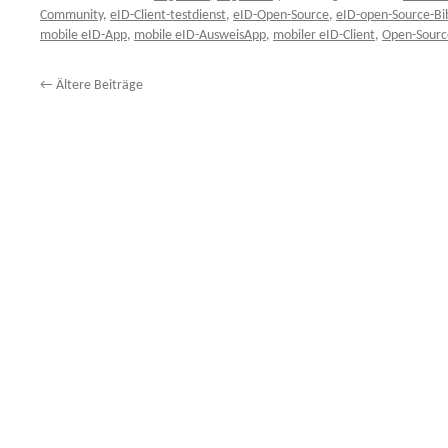
Community
,
eID-Client-testdienst
,
eID-Open-Source
,
eID-open-Source-Bi
mobile eID-App
,
mobile eID-AusweisApp
,
mobiler eID-Client
,
Open-Source
←
Ältere Beiträge