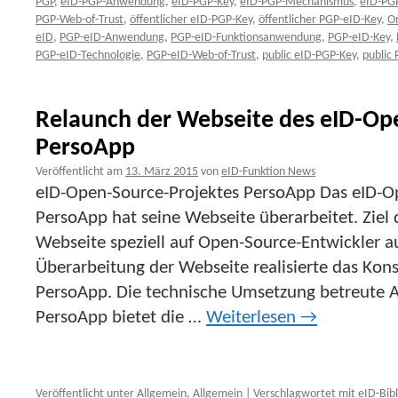
PGP
,
eID-PGP-Anwendung
,
eID-PGP-Key
,
eID-PGP-Mechanismus
,
eID-PGP
PGP-Web-of-Trust
,
öffentlicher eID-PGP-Key
,
öffentlicher PGP-eID-Key
,
O
eID
,
PGP-eID-Anwendung
,
PGP-eID-Funktionsanwendung
,
PGP-eID-Key
,
PGP-eID-Technologie
,
PGP-eID-Web-of-Trust
,
public eID-PGP-Key
,
public
Relaunch der Webseite des eID-Op
PersoApp
Veröffentlicht am
13. März 2015
von
eID-Funktion News
eID-Open-Source-Projektes PersoApp Das eID-O
PersoApp hat seine Webseite überarbeitet. Ziel 
Webseite speziell auf Open-Source-Entwickler a
Überarbeitung der Webseite realisierte das Kon
PersoApp. Die technische Umsetzung betreute 
PersoApp bietet die …
Weiterlesen
→
Veröffentlicht unter
Allgemein
,
Allgemein
|
Verschlagwortet mit
eID-Bib