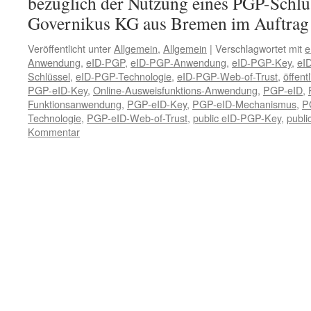
bezüglich der Nutzung eines PGP-Schlü
Governikus KG aus Bremen im Auftra
Veröffentlicht unter
Allgemein
,
Allgemein
|
Verschlagwortet mit
e
Anwendung
,
eID-PGP
,
eID-PGP-Anwendung
,
eID-PGP-Key
,
eI
Schlüssel
,
eID-PGP-Technologie
,
eID-PGP-Web-of-Trust
,
öffent
PGP-eID-Key
,
Online-Ausweisfunktions-Anwendung
,
PGP-eID
,
Funktionsanwendung
,
PGP-eID-Key
,
PGP-eID-Mechanismus
,
P
Technologie
,
PGP-eID-Web-of-Trust
,
public eID-PGP-Key
,
publ
Kommentar