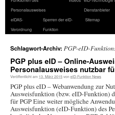
Funktionen des
Videos
eID-Technologie 
Personalausweises
Dienstanbieter
eIDAS-
Sperren der eID-
Sitemap
Verordnung
Funktion
PGP-eID-Funktion
Schlagwort-Archiv:
PGP plus eID – Online-Auswei
Personalausweises nutzbar f
Veröffentlicht am
13. März 2015
von
eID-Funktion News
PGP plus eID – Webanwendung zur Nut
Ausweisfunktion (bzw. eID-Funktion) d
für PGP Eine weiter mögliche Anwendun
Ausweisfunktion (eID-Funktion) des Pe