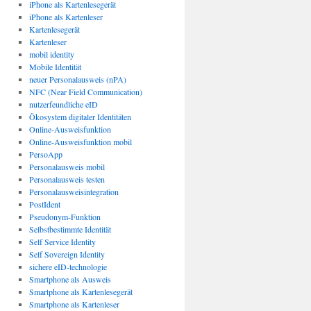
iPhone als Kartenlesegerät
iPhone als Kartenleser
Kartenlesegerät
Kartenleser
mobil identity
Mobile Identität
neuer Personalausweis (nPA)
NFC (Near Field Communication)
nutzerfeundliche eID
Ökosystem digitaler Identitäten
Online-Ausweisfunktion
Online-Ausweisfunktion mobil
PersoApp
Personalausweis mobil
Personalausweis testen
Personalausweisintegration
PostIdent
Pseudonym-Funktion
Selbstbestimmte Identität
Self Service Identity
Self Sovereign Identity
sichere eID-technologie
Smartphone als Ausweis
Smartphone als Kartenlesegerät
Smartphone als Kartenleser