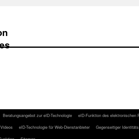
on
Beratungsangebot zur eID-Technologie
eID-Funktion des elektronischen
Videos
eID-Technologie für Web-Dienstanbieter
Gegenseitiger Identität
Funktion
Sitemap