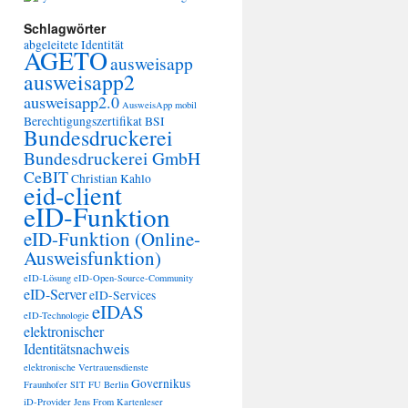
Schlagwörter
abgeleitete Identität
AGETO
ausweisapp
ausweisapp2
ausweisapp2.0
AusweisApp mobil
Berechtigungszertifikat
BSI
Bundesdruckerei
Bundesdruckerei GmbH
CeBIT
Christian Kahlo
eid-client
eID-Funktion
eID-Funktion (Online-
Ausweisfunktion)
eID-Lösung
eID-Open-Source-Community
eID-Server
eID-Services
eIDAS
eID-Technologie
elektronischer
Identitätsnachweis
elektronische Vertrauensdienste
Governikus
Fraunhofer SIT
FU Berlin
iD-Provider
Jens From
Kartenleser