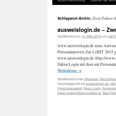
Zwei-Faktor-A
Schlagwort-Archiv:
ausweislogin.de – Zwe
Veröffentlicht am
15. März 2015
von
eID-
www.ausweislogin.de neue Anwendu
Personalausweis Zur CeBIT 2015 
www.ausweislogin.de (http://www.a
Faktor-Login mit dem mit Personal
Weiterlesen
→
Veröffentlicht unter
Allgemein
,
Berechtigun
Verschlagwortet mit
ausweislogin.de
,
htt
Personalausweis
,
Perso-Login
,
Personal
Faktor-Authentifizierungsdienst
,
Zwei-Fakt