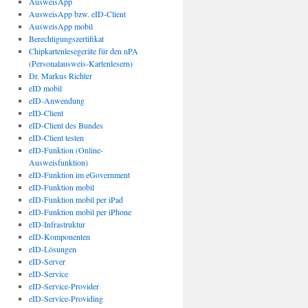
AusweisApp
AusweisApp bzw. eID-Client
AusweisApp mobil
Berechtigungszertifikat
Chipkartenlesegeräte für den nPA
(Personalausweis-Kartenlesern)
Dr. Markus Richter
eID mobil
eID-Anwendung
eID-Client
eID-Client des Bundes
eID-Client testen
eID-Funktion (Online-
Ausweisfunktion)
eID-Funktion im eGovernment
eID-Funktion mobil
eID-Funktion mobil per iPad
eID-Funktion mobil per iPhone
eID-Infrastruktur
eID-Komponenten
eID-Lösungen
eID-Server
eID-Service
eID-Service-Provider
eID-Service-Providing