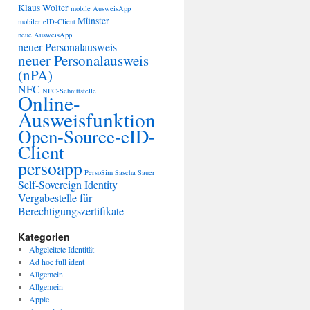
Klaus Wolter
mobile AusweisApp
Münster
mobiler eID-Client
neue AusweisApp
neuer Personalausweis
neuer Personalausweis
(nPA)
NFC
NFC-Schnittstelle
Online-
Ausweisfunktion
Open-Source-eID-
Client
persoapp
PersoSim
Sascha Sauer
Self-Sovereign Identity
Vergabestelle für
Berechtigungszertifikate
Kategorien
Abgeleitete Identität
Ad hoc full ident
Allgemein
Allgemein
Apple