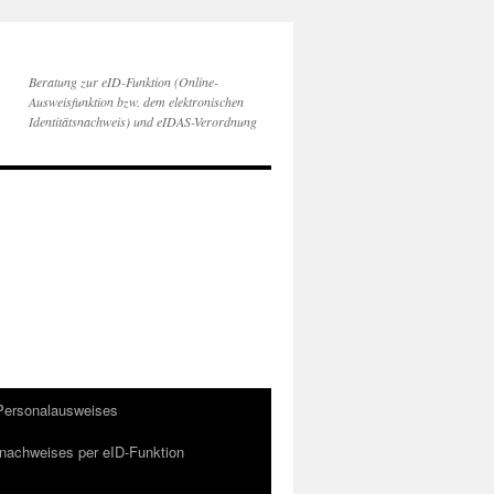
Beratung zur eID-Funktion (Online-
Ausweisfunktion bzw. dem elektronischen
Identitätsnachweis) und eIDAS-Verordnung
 Personalausweises
snachweises per eID-Funktion