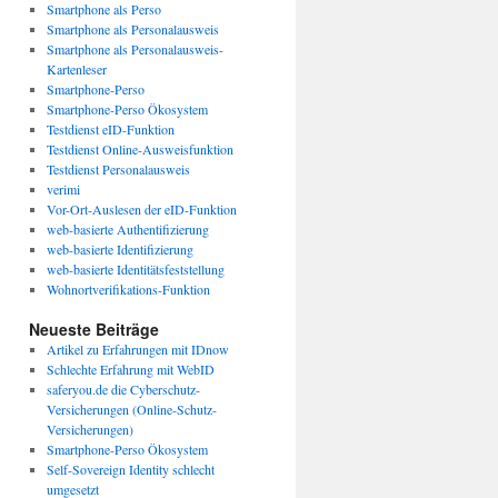
Smartphone als Perso
Smartphone als Personalausweis
Smartphone als Personalausweis-
Kartenleser
Smartphone-Perso
Smartphone-Perso Ökosystem
Testdienst eID-Funktion
Testdienst Online-Ausweisfunktion
Testdienst Personalausweis
verimi
Vor-Ort-Auslesen der eID-Funktion
web-basierte Authentifizierung
web-basierte Identifizierung
web-basierte Identitätsfeststellung
Wohnortverifikations-Funktion
Neueste Beiträge
Artikel zu Erfahrungen mit IDnow
Schlechte Erfahrung mit WebID
saferyou.de die Cyberschutz-
Versicherungen (Online-Schutz-
Versicherungen)
Smartphone-Perso Ökosystem
Self-Sovereign Identity schlecht
umgesetzt