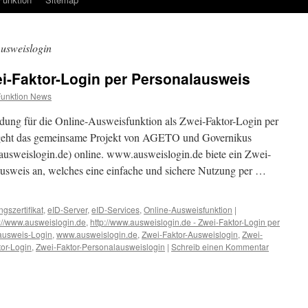
usweislogin
i-Faktor-Login per Personalausweis
Funktion News
ng für die Online-Ausweisfunktion als Zwei-Faktor-Login per
geht das gemeinsame Projekt von AGETO und Governikus
usweislogin.de) online. www.ausweislogin.de biete ein Zwei-
ausweis an, welches eine einfache und sichere Nutzung per …
gszertifikat
,
eID-Server
,
eID-Services
,
Online-Ausweisfunktion
|
p://www.ausweislogin.de
,
http://www.ausweislogin.de - Zwei-Faktor-Login per
ausweis-Login
,
www.ausweislogin.de
,
Zwei-Faktor-Ausweislogin
,
Zwei-
or-Login
,
Zwei-Faktor-Personalausweislogin
|
Schreib einen Kommentar