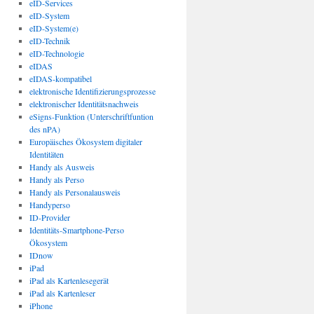
eID-Services
eID-System
eID-System(e)
eID-Technik
eID-Technologie
eIDAS
eIDAS-kompatibel
elektronische Identifizierungsprozesse
elektronischer Identitätsnachweis
eSigns-Funktion (Unterschriftfuntion
des nPA)
Europäisches Ökosystem digitaler
Identitäten
Handy als Ausweis
Handy als Perso
Handy als Personalausweis
Handyperso
ID-Provider
Identitäts-Smartphone-Perso
Ökosystem
IDnow
iPad
iPad als Kartenlesegerät
iPad als Kartenleser
iPhone