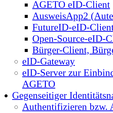
AGETO eID-Client
AusweisApp2 (Aute
FutureID-eID-Clien
Open-Source-eID-Cl
Bürger-Client, Bürg
eID-Gateway
eID-Server zur Einbin
AGETO
Gegenseitiger Identitäts
Authentifizieren bzw. 