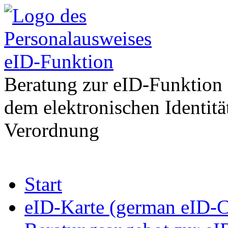
eID-Funktion
Beratung zur eID-Funktion
dem elektronischen Identit
Verordnung
Zum
Start
Inhalt
springen
eID-Karte (german eID-C