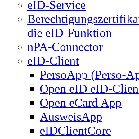
eID-Service
Berechtigungszertifika
die eID-Funktion
nPA-Connector
eID-Client
PersoApp (Perso-A
Open eID eID-Clien
Open eCard App
AusweisApp
eIDClientCore