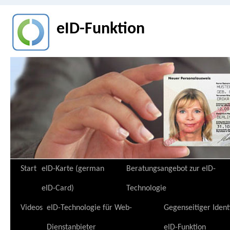
eID-Funktion
Zum
Start
eID-Karte (german
Beratungsangebot zur eID-
Inhalt
eID-Card)
Technologie
springen
Videos
eID-Technologie für Web-
Gegenseitiger Ident
Dienstanbieter
eID-Funktion