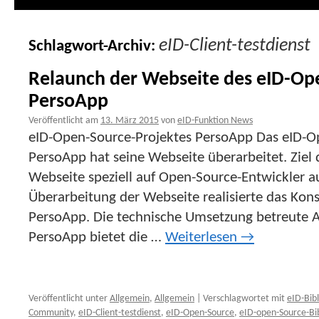
eID-Client-testdienst
Schlagwort-Archiv:
Relaunch der Webseite des eID-Op
PersoApp
Veröffentlicht am
13. März 2015
von
eID-Funktion News
eID-Open-Source-Projektes PersoApp Das eID-O
PersoApp hat seine Webseite überarbeitet. Ziel 
Webseite speziell auf Open-Source-Entwickler a
Überarbeitung der Webseite realisierte das Kon
PersoApp. Die technische Umsetzung betreute 
PersoApp bietet die …
Weiterlesen
→
Veröffentlicht unter
Allgemein
,
Allgemein
|
Verschlagwortet mit
eID-Bib
Community
,
eID-Client-testdienst
,
eID-Open-Source
,
eID-open-Source-Bi