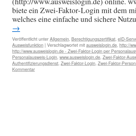
(http://www.ausweislogin.de) online. w
biete ein Zwei-Faktor-Login mit dem mi
welches eine einfache und sichere Nut
→
Veröffentlicht unter
Allgemein
,
Berechtigungszertifikat
,
eID-Serv
Ausweisfunktion
|
Verschlagwortet mit
ausweislogin.de
,
http://w
http://www.ausweislogin.de - Zwei-Faktor-Login per Personalaus
Personalausweis-Login
,
www.ausweislogin.de
,
Zwei-Faktor-Ausw
Authentifizierungsdienst
,
Zwei-Faktor-Login
,
Zwei-Faktor-Person
Kommentar