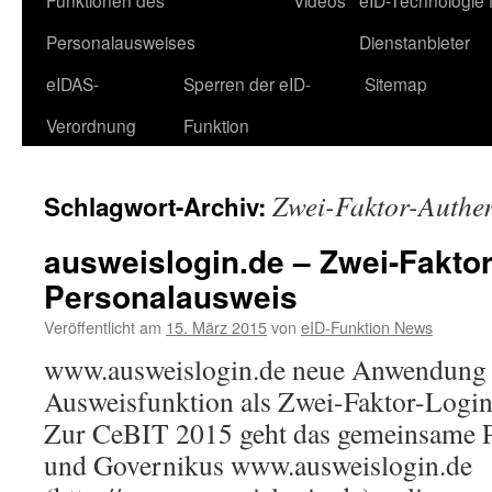
Funktionen des
Videos
eID-Technologie 
Personalausweises
Dienstanbieter
eIDAS-
Sperren der eID-
Sitemap
Verordnung
Funktion
Zwei-Faktor-Authen
Schlagwort-Archiv:
ausweislogin.de – Zwei-Faktor
Personalausweis
Veröffentlicht am
15. März 2015
von
eID-Funktion News
www.ausweislogin.de neue Anwendung f
Ausweisfunktion als Zwei-Faktor-Login
Zur CeBIT 2015 geht das gemeinsame
und Governikus www.ausweislogin.de