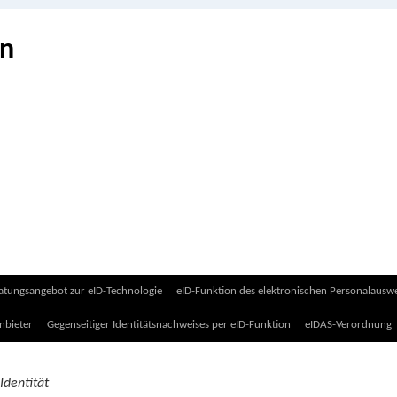
on
atungsangebot zur eID-Technologie
eID-Funktion des elektronischen Personalauswe
nbieter
Gegenseitiger Identitätsnachweises per eID-Funktion
eIDAS-Verordnung
Identität