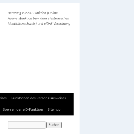
Beratung zur eID-Funktion (Online-
Ausweisfunktion bzw. dem elektronischen
Identitätsnachweis) und eIDAS-Verordnung
ises
Funktionen des Personalausweises
Sperren der eID-Funktion
Sitemap