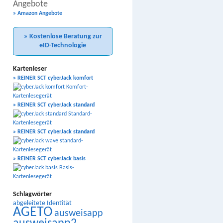
Angebote
» Amazon Angebote
» Kostenlose Beratung zur
eID-Technologie
Kartenleser
» REINER SCT cyberJack komfort
» REINER SCT cyberJack standard
» REINER SCT cyberJack standard
» REINER SCT cyberJack basis
Schlagwörter
abgeleitete Identität
AGETO
ausweisapp