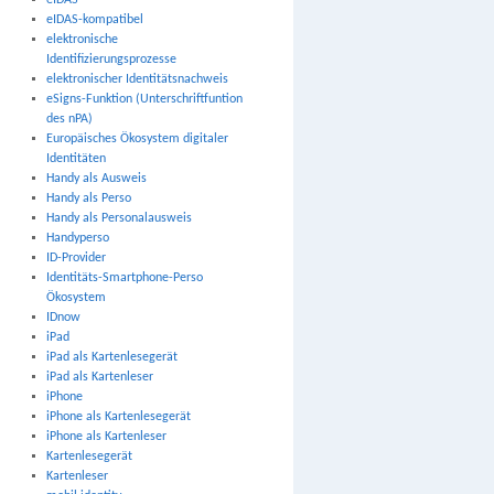
eIDAS
eIDAS-kompatibel
elektronische
Identifizierungsprozesse
elektronischer Identitätsnachweis
eSigns-Funktion (Unterschriftfuntion
des nPA)
Europäisches Ökosystem digitaler
Identitäten
Handy als Ausweis
Handy als Perso
Handy als Personalausweis
Handyperso
ID-Provider
Identitäts-Smartphone-Perso
Ökosystem
IDnow
iPad
iPad als Kartenlesegerät
iPad als Kartenleser
iPhone
iPhone als Kartenlesegerät
iPhone als Kartenleser
Kartenlesegerät
Kartenleser