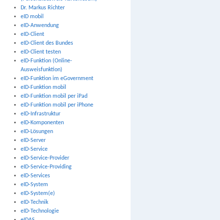
Dr. Markus Richter
eID mobil
eID-Anwendung
eID-Client
eID-Client des Bundes
eID-Client testen
eID-Funktion (Online-
Ausweisfunktion)
eID-Funktion im eGovernment
eID-Funktion mobil
eID-Funktion mobil per iPad
eID-Funktion mobil per iPhone
eID-Infrastruktur
eID-Komponenten
eID-Lösungen
eID-Server
eID-Service
eID-Service-Provider
eID-Service-Providing
eID-Services
eID-System
eID-System(e)
eID-Technik
eID-Technologie