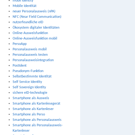
mobil identity
Mobile Identität
neuer Personalausweis (nPA)
NFC (Near Field Communication)
nutzerfeundliche eID
Ökosystem digitaler Identitäten
Online-Ausweisfunktion
Online-Ausweisfunktion mobil
PersoApp
Personalausweis mobil
Personalausweis testen
Personalausweisintegration
PostIdent
Pseudonym-Funktion
Selbstbestimmte Identität
Self Service Identity
Self Sovereign Identity
sichere eID-technologie
Smartphone als Ausweis
Smartphone als Kartenlesegerät
Smartphone als Kartenleser
Smartphone als Perso
Smartphone als Personalausweis
Smartphone als Personalausweis-
Kartenleser