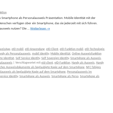
nktion
 Smartphone als Personalausweis Präsentation: Mobile Identität mit der
nschen verfügen über ein Smartphone, das sie jederzeit mit sich führen.
ausweis nutzen? Die …
Weiterlesen
→
weisApp
,
eID mobil
,
eID-Anwendung
,
eID-Client
,
eID-Funktion mobil
,
eID-Technologie
,
ndy als Personalausweis
,
mobil identity
,
Mobile Identität
,
Online-Ausweisfunktion
e Identität
,
Self Service Identity
,
Self Sovereign Identity
,
Smartphone als Ausweis
,
nalausweis
|
Verschlagwortet mit
eid-client
,
eID-Funktion
,
Handy als Ausweis
,
Handy
iches Ausweisdokumente als beglaubigte Kopie auf dem Smartphone
,
NFC fähiges
alausweis als beglaubigte Kopie auf dem Smartphone
,
Personalausweis im
Service Identity
,
Smartphone als Ausweis
,
Smartphone als Perso
,
Smartphone als