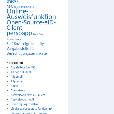
(nPA)
NFC
NFC-Schnittstelle
Online-
Ausweisfunktion
Open-Source-eID-
Client
persoapp
PersoSim
Sascha Sauer
Self-Sovereign Identity
Vergabestelle für
Berechtigungszertifikate
Kategorien
Abgeleitete Identität
Ad hoc full ident
Allgemein
Allgemein
Apple
AusweisApp
AusweisApp bzw. eID-Client
AusweisApp mobil
Berechtigungszertifikat
Chipkartenlesegeräte für den nPA
(Personalausweis-Kartenlesern)