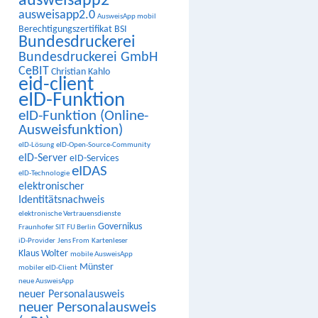
ausweisapp2
ausweisapp2.0
AusweisApp mobil
Berechtigungszertifikat
BSI
Bundesdruckerei
Bundesdruckerei GmbH
CeBIT
Christian Kahlo
eid-client
eID-Funktion
eID-Funktion (Online-
Ausweisfunktion)
eID-Lösung
eID-Open-Source-Community
eID-Server
eID-Services
eIDAS
eID-Technologie
elektronischer
Identitätsnachweis
elektronische Vertrauensdienste
Governikus
Fraunhofer SIT
FU Berlin
iD-Provider
Jens From
Kartenleser
Klaus Wolter
mobile AusweisApp
Münster
mobiler eID-Client
neue AusweisApp
neuer Personalausweis
neuer Personalausweis