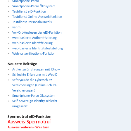
Smartphone-Perso
Smartphone-Perso Ökosystem
Testdienst eID-Funktion
Testdienst Online-Ausweisfunktion
Testdienst Personalausweis
verimi
Vor-Ort-Auslesen der eID-Funktion
web-basierte Authentifizierung
web-basierte Identifizierung
web-basierte Identitätsfeststellung
Wohnortverifikations-Funktion
Neueste Beiträge
Artikel zu Erfahrungen mit IDnow
Schlechte Erfahrung mit WebID
saferyou.de die Cyberschutz-
Versicherungen (Online-Schutz-
Versicherungen)
Smartphone-Perso Ökosystem
Self-Sovereign Identity schlecht
umgesetzt
Sperrnotruf eID-Funktion
Ausweis-Sperrnotruf
Ausweis verloren - Was tuen