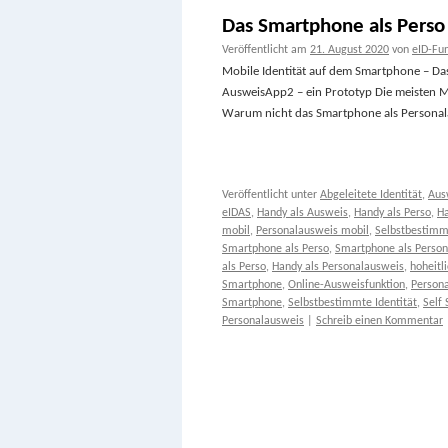
Das Smartphone als Perso
Veröffentlicht am
21. August 2020
von
eID-Fu
Mobile Identität auf dem Smartphone – Das
AusweisApp2 – ein Prototyp Die meisten Me
Warum nicht das Smartphone als Personal
Veröffentlicht unter
Abgeleitete Identität
,
Aus
eIDAS
,
Handy als Ausweis
,
Handy als Perso
,
Ha
mobil
,
Personalausweis mobil
,
Selbstbestimmt
Smartphone als Perso
,
Smartphone als Perso
als Perso
,
Handy als Personalausweis
,
hoheitl
Smartphone
,
Online-Ausweisfunktion
,
Person
Smartphone
,
Selbstbestimmte Identität
,
Self 
Personalausweis
|
Schreib einen Kommentar