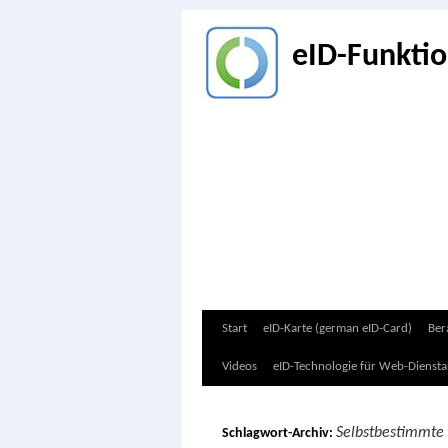
eID-Funkti
Zum
Start
eID-Karte (german eID-Card)
Ber
Inhalt
Videos
eID-Technologie für Web-Diensta
springen
Selbstbestimmte 
Schlagwort-Archiv: