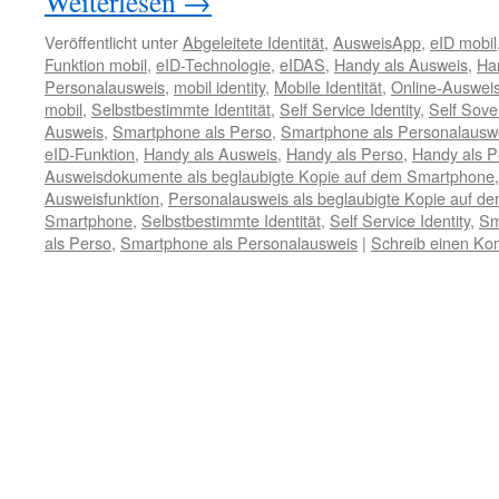
Weiterlesen
→
Veröffentlicht unter
Abgeleitete Identität
,
AusweisApp
,
eID mobil
Funktion mobil
,
eID-Technologie
,
eIDAS
,
Handy als Ausweis
,
Ha
Personalausweis
,
mobil identity
,
Mobile Identität
,
Online-Ausweis
mobil
,
Selbstbestimmte Identität
,
Self Service Identity
,
Self Sover
Ausweis
,
Smartphone als Perso
,
Smartphone als Personalausw
eID-Funktion
,
Handy als Ausweis
,
Handy als Perso
,
Handy als P
Ausweisdokumente als beglaubigte Kopie auf dem Smartphone
Ausweisfunktion
,
Personalausweis als beglaubigte Kopie auf 
Smartphone
,
Selbstbestimmte Identität
,
Self Service Identity
,
Sm
als Perso
,
Smartphone als Personalausweis
|
Schreib einen K