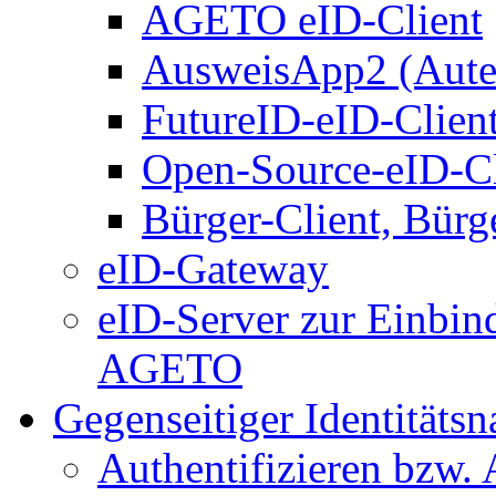
AGETO eID-Client
AusweisApp2 (Aute
FutureID-eID-Clien
Open-Source-eID-Cl
Bürger-Client, Bürg
eID-Gateway
eID-Server zur Einbin
AGETO
Gegenseitiger Identitäts
Authentifizieren bzw. 