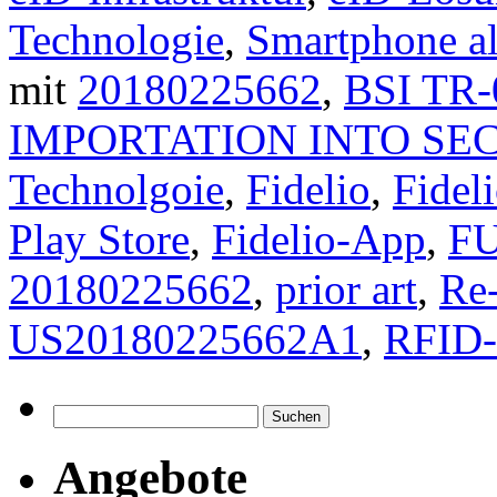
Technologie
,
Smartphone al
mit
20180225662
,
BSI TR-
IMPORTATION INTO SE
Technolgoie
,
Fidelio
,
Fidel
Play Store
,
Fidelio-App
,
FU
20180225662
,
prior art
,
Re
US20180225662A1
,
RFID-S
Suchen
nach:
Angebote