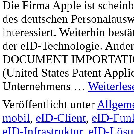
Die Firma Apple ist scheinb
des deutschen Personalaus
interessiert. Weiterhin best
der eID-Technologie. Ander
DOCUMENT IMPORTATI
(United States Patent Appl
Unternehmens …
Weiterle
Veröffentlicht unter
Allgem
mobil
,
eID-Client
,
eID-Funk
eID-Infrastruktur
,
eID-Lösu