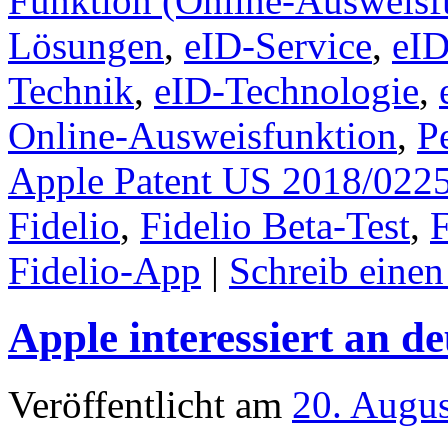
Funktion (Online-Ausweisf
Lösungen
,
eID-Service
,
eID
Technik
,
eID-Technologie
,
Online-Ausweisfunktion
,
P
Apple Patent US 2018/022
Fidelio
,
Fidelio Beta-Test
,
F
Fidelio-App
|
Schreib eine
Apple interessiert an d
Veröffentlicht am
20. Augu