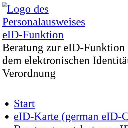
eID-Funktion
Beratung zur eID-Funktion
dem elektronischen Identit
Verordnung
Zum
Start
Inhalt
springen
eID-Karte (german eID-C