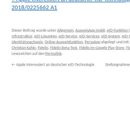
2018/0225662 A1
Dieser Beitrag wurde unter
Allgemein
,
AusweisApp mobil
,
eID-Funktion 
Infrastruktur
,
eID-Lösungen
,
eID-Service
,
eID-Services
,
eID-System
,
eID-
Identitätsnachweis
,
Online-Ausweisfunktion
,
PersoApp
abgelegt und mit
Christian Kahlo
,
Fidelio
,
Fidelio Beta-Test
,
Fidelio im Google Play Store
,
Fi
Lesezeichen auf den
Permalink
.
←
Apple interessiert an deutscher eID-Technologie
Stellungnahme 