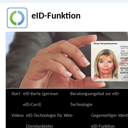
eID-Funktion
Zum
Start
eID-Karte (german
Beratungsangebot zur eID-
Inhalt
eID-Card)
Technologie
springen
Videos
eID-Technologie für Web-
Gegenseitiger Ident
Dienstanbieter
eID-Funktion