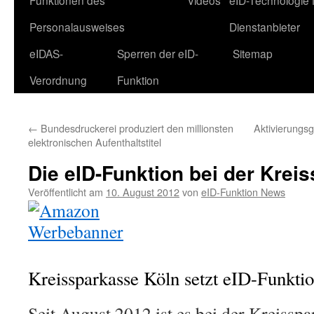
Funktionen des
Videos
eID-Technologie 
Personalausweises
Dienstanbieter
eIDAS-
Sperren der eID-
Sitemap
Verordnung
Funktion
←
Bundesdruckerei produziert den millionsten
Aktivierungsg
elektronischen Aufenthaltstitel
Die eID-Funktion bei der Krei
Veröffentlicht am
10. August 2012
von
eID-Funktion News
Kreissparkasse Köln setzt eID-Funktio
Seit August 2012 ist es bei der Kreissp