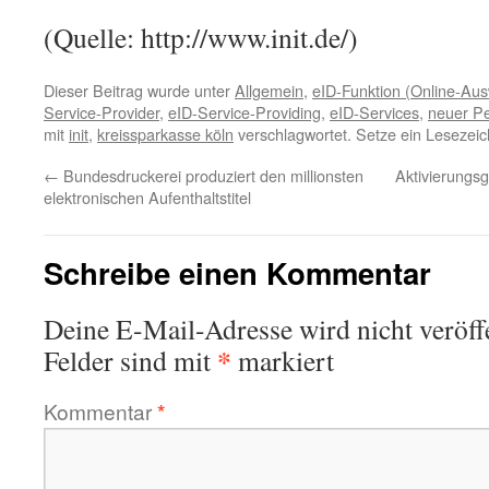
(Quelle: http://www.init.de/)
Dieser Beitrag wurde unter
Allgemein
,
eID-Funktion (Online-Aus
Service-Provider
,
eID-Service-Providing
,
eID-Services
,
neuer P
mit
init
,
kreissparkasse köln
verschlagwortet. Setze ein Lesezei
←
Bundesdruckerei produziert den millionsten
Aktivierungsg
elektronischen Aufenthaltstitel
Schreibe einen Kommentar
Deine E-Mail-Adresse wird nicht veröffe
*
Felder sind mit
markiert
Kommentar
*