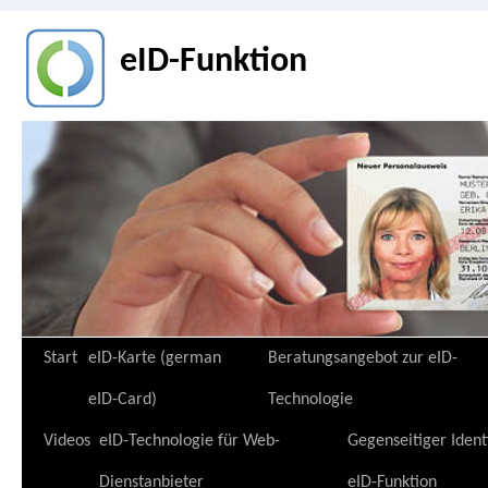
eID-Funktion
Zum
Start
eID-Karte (german
Beratungsangebot zur eID-
Inhalt
eID-Card)
Technologie
springen
Videos
eID-Technologie für Web-
Gegenseitiger Ident
Dienstanbieter
eID-Funktion