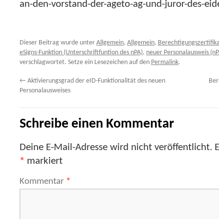
an-den-vorstand-der-ageto-ag-und-juror-des-ei
Dieser Beitrag wurde unter
Allgemein
,
Allgemein
,
Berechtigungszertifik
eSigns-Funktion (Unterschriftfuntion des nPA)
,
neuer Personalausweis (nP
verschlagwortet. Setze ein Lesezeichen auf den
Permalink
.
←
Aktivierungsgrad der eID-Funktionalität des neuen
Ber
Personalausweises
Schreibe einen Kommentar
Deine E-Mail-Adresse wird nicht veröffentlicht.
E
*
markiert
Kommentar
*