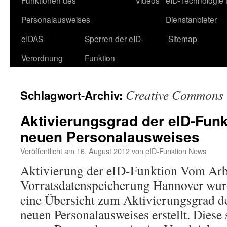
Funktionen des
Videos
eID-Technologie 
Personalausweises
Dienstanbieter
eIDAS-
Sperren der eID-
Sitemap
Verordnung
Funktion
Creative Commons
Schlagwort-Archiv:
Aktivierungsgrad der eID-Funk
neuen Personalausweises
Veröffentlicht am
16. August 2012
von
eID-Funktion News
Aktivierung der eID-Funktion Vom Arbe
Vorratsdatenspeicherung Hannover wu
eine Übersicht zum Aktivierungsgrad d
neuen Personalausweises erstellt. Diese 