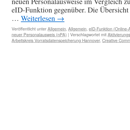
neuen Personalausweise im Vergleich zu
eID-Funktion gegenüber. Die Übersicht
…
Weiterlesen
→
Veröffentlicht unter
Allgemein
,
Allgemein
,
eID-Funktion (Online-
neuer Personalausweis (nPA)
|
Verschlagwortet mit
Aktivierungs
Arbeitskreis Vorratsdatenspeicherung Hannover
,
Creative Com