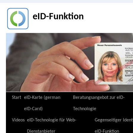
eID-Funktion
Zum
Start
eID-Karte (german
Beratungsangebot zur eID-
Inhalt
eID-Card)
Technologie
springen
Videos
eID-Technologie für Web-
Gegenseitiger Ident
Dienstanbieter
eID-Funktion