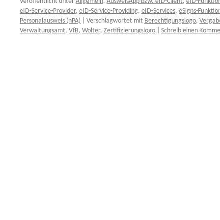
Veröffentlicht unter
Allgemein
,
AusweisApp bzw. eID-Client
,
eID-Funktio
eID-Service-Provider
,
eID-Service-Providing
,
eID-Services
,
eSigns-Funktion
Personalausweis (nPA)
|
Verschlagwortet mit
Berechtigungslogo
,
Vergabe
Verwaltungsamt
,
VfB
,
Wolter
,
Zertifizierungslogo
|
Schreib einen Komme