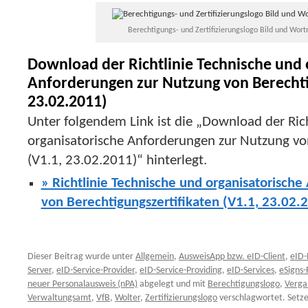
Berechtigungs- und Zertifizierungslogo Bild und Wor
Download der Richtlinie Technische und 
Anforderungen zur Nutzung von Berechtig
23.02.2011)
Unter folgendem Link ist die „Download der Ric
organisatorische Anforderungen zur Nutzung von
(V1.1, 23.02.2011)“ hinterlegt.
» Richtlinie Technische und organisatorisch
von Berechtigungszertifikaten (V1.1, 23.02.
Dieser Beitrag wurde unter
Allgemein
,
AusweisApp bzw. eID-Client
,
eID-
Server
,
eID-Service-Provider
,
eID-Service-Providing
,
eID-Services
,
eSigns-
neuer Personalausweis (nPA)
abgelegt und mit
Berechtigungslogo
,
Vergab
Verwaltungsamt
,
VfB
,
Wolter
,
Zertifizierungslogo
verschlagwortet. Setze