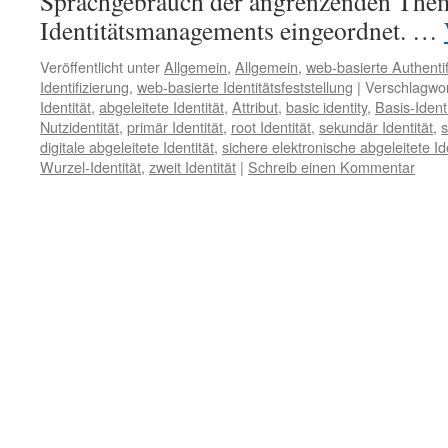
Sprachgebrauch der angrenzenden Them
Identitätsmanagements eingeordnet. …
Veröffentlicht unter
Allgemein
,
Allgemein
,
web-basierte Authentif
Identifizierung
,
web-basierte Identitätsfeststellung
|
Verschlagwor
Identität
,
abgeleitete Identität
,
Attribut
,
basic identity
,
Basis-Identi
Nutzidentität
,
primär Identität
,
root Identität
,
sekundär Identität
,
s
digitale abgeleitete Identität
,
sichere elektronische abgeleitete Id
Wurzel-Identität
,
zweit Identität
|
Schreib einen Kommentar