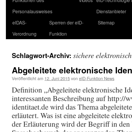
Funktionen des
Videos
eID-Technologie 
Personalausweises
Dienstanbieter
eIDAS-
Sperren der eID-
Sitemap
Verordnung
Funktion
sichere elektronisch
Schlagwort-Archiv:
Abgeleitete elektronische Ident
Veröffentlicht am
12. Juni 2015
von
eID-Funktion News
Definition „Abgeleitete elektronische Ide
interessanten Beschreibung auf http://w
identitaet.de wird das Thema abgeleitete
erläutert. Was ist eine abgeleitete elektr
der Erläuterung wird der Begriff in den 