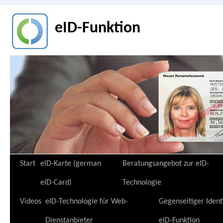
eID-Funktion
Zum
Start
eID-Karte (german
Beratungsangebot zur eID-
Inhalt
eID-Card)
Technologie
springen
Videos
eID-Technologie für Web-
Gegenseitiger Ident
Dienstanbieter
eID-Funktion