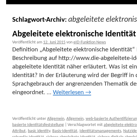
abgeleitete elektronis
Schlagwort-Archiv:
Abgeleitete elektronische Identität
Veröffentlicht am
12. Juni 2015
von
eID-Funktion News
Definition „Abgeleitete elektronische Identität“ 
Beschreibung auf http://www.die-abgeleitete-i
abgeleitete Identität näher erläutert. Was ist ei
Identität? In der Erläuterung wird der Begriff in
Sprachgebrauch der angrenzenden Thematik de
eingeordnet. …
Weiterlesen
→
Veröffentlicht unter
Allgemein
,
Allgemein
,
web-basierte Authentifizieru
basierte Identitätsfeststellung
|
Verschlagwortet mit
abgeleitete elektro
Attribut
,
basic identity
,
Basis-Identität
,
Identitätsmanagements
,
Nutzide