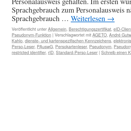
Personalausweis gehalten. Im ersten wu
Sprachgebrauch zum Personalausweis näh
Sprachgebrauch …
Weiterlesen
→
Veröffentlicht unter
Allgemein
,
Berechtigungszertifikat
,
eID-Clien
Pseudonym-Funktion
|
Verschlagwortet mit
AGETO
,
André Gutw
Kahlo
,
dienste- und kartenspezifischen Kennzeichens
,
elektroni
Perso-Leser
,
PAuswG
,
Persokartenleser
,
Pseudonym
,
Pseudon
restricted identifier
,
rID
,
Standard-Perso-Leser
|
Schreib einen 