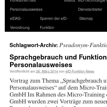
Funktionen des
Videos
eID-Technologie 
Personalausweises
Dienstanbieter
eIDAS-
Sperren der eID-
Sitemap
Verordnung
Funktion
Pseudonym-Funkti
Schlagwort-Archiv:
Sprachgebrauch und Funktion
Personalausweises
Veröffentlicht am
26. März 2014
von
eID-Funktion News
Vortrag zum Thema „Sprachgebrauch u
Personalausweises“ auf dem Micro-Trai
GmbH Im Rahmen des Micro-Training 
GmbH wurden zwei Vorträge zum neuen