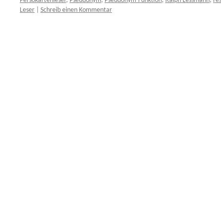
Persokartenleser
,
Pseudonym
,
Pseudonym-Funktion
,
Ralph Lessmann
,
res
Leser
|
Schreib einen Kommentar