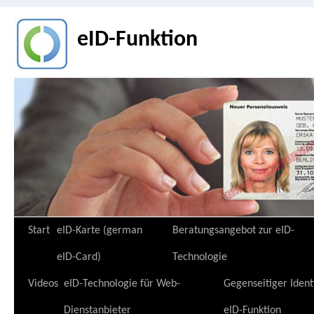
eID-Funktion
Zum
Start
eID-Karte (german
Beratungsangebot zur eID-
Inhalt
eID-Card)
Technologie
springen
Videos
eID-Technologie für Web-
Gegenseitiger Ident
Dienstanbieter
eID-Funktion