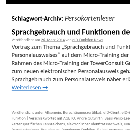
Persokartenleser
Schlagwort-Archiv:
Sprachgebrauch und Funktionen de
Veröffentlicht am
26. März 2014
von
eID-Funktion News
Vortrag zum Thema „Sprachgebrauch und Funkt
Personalausweises“ auf dem Micro-Training de
Rahmen des Micro-Training der TowerConsult 
zum neuen elektronischen Personalausweis geha
Sprachgebrauch zum Personalausweis näher erl
Weiterlesen
→
Veröffentlicht unter
Allgemein
,
Berechtigungszertifikat
,
eID-Client
,
eID-S
Funktion
|
Verschlagwortet mit
AGETO
,
André Gutwirth
,
Basis-Perso-Les
kartenspezifischen Kennzeichens
,
elektronischer Identitätsnachweis
,
Kom