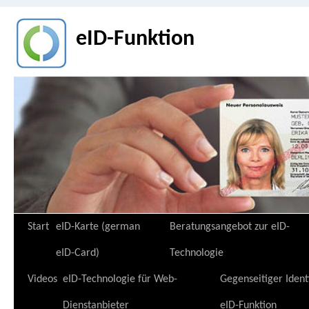
eID-Funktion
Zum
Start
eID-Karte (german
Beratungsangebot zur eID-
Inhalt
eID-Card)
Technologie
springen
Videos
eID-Technologie für Web-
Gegenseitiger Ident
Dienstanbieter
eID-Funktion