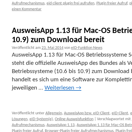
Aufrufmechanismus
,
eid-client plugin frei aufrufen
,
Plugin freier Aufruf
,
p
einen Kommentar
AusweisApp 1.13 für Mac-OS Betrie
10.9) zum Download bereit
Veröffentlicht am
23. Mai 2014
von
eID-Funktion News
AusweisApp 1.13 für Mac-OS Betriebssysteme S
steht die offizielle AusweisApp des Bundes als 
Betriebssysteme (10.6 bis 10.9) zum Download 
handelt es sich um eine Software zur Kompletti
jeweiligen …
Weiterlesen
→
Veröffentlicht unter
Allgemein
,
AusweisApp bzw. eID-Client
,
eID-Client
,
e
Lösungen
,
eID-System(e)
,
Online-Ausweisfunktion
|
Verschlagwortet mit
Aufrufmechanismus
,
AusweisApp 1.13
,
AusweisApp 1.13 für Mac-OS Betri
Plugin freier Aufruf
,
Browser-Plugin freier Aufrufmechanismus
,
Plugin fre