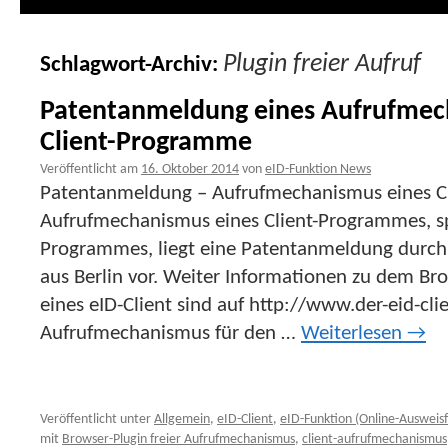
Plugin freier Aufruf
Schlagwort-Archiv:
Patentanmeldung eines Aufrufmech
Client-Programme
Veröffentlicht am
16. Oktober 2014
von
eID-Funktion News
Patentanmeldung – Aufrufmechanismus eines C
Aufrufmechanismus eines Client-Programmes, spe
Programmes, liegt eine Patentanmeldung durc
aus Berlin vor. Weiter Informationen zu dem Bro
eines eID-Client sind auf http://www.der-eid-cli
Aufrufmechanismus für den …
Weiterlesen
→
Veröffentlicht unter
Allgemein
,
eID-Client
,
eID-Funktion (Online-Ausweisf
mit
Browser-Plugin freier Aufrufmechanismus
,
client-aufrufmechanismus