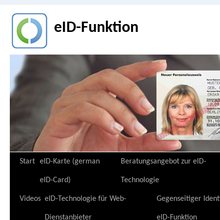
eID-Funktion
Zum
Start
eID-Karte (german
Beratungsangebot zur eID-
Inhalt
eID-Card)
Technologie
springen
Videos
eID-Technologie für Web-
Gegenseitiger Ident
Dienstanbieter
eID-Funktion