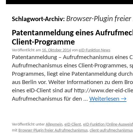
Browser-Plugin freie
Schlagwort-Archiv:
Patentanmeldung eines Aufrufmech
Client-Programme
Veröffentlicht am
16. Oktober 2014
von
eID-Funktion News
Patentanmeldung – Aufrufmechanismus eines C
Aufrufmechanismus eines Client-Programmes, spe
Programmes, liegt eine Patentanmeldung durc
aus Berlin vor. Weiter Informationen zu dem Bro
eines eID-Client sind auf http://www.der-eid-cli
Aufrufmechanismus für den …
Weiterlesen
→
Veröffentlicht unter
Allgemein
,
eID-Client
,
eID-Funktion (Online-Ausweisf
mit
Browser-Plugin freier Aufrufmechanismus
,
client-aufrufmechanismus