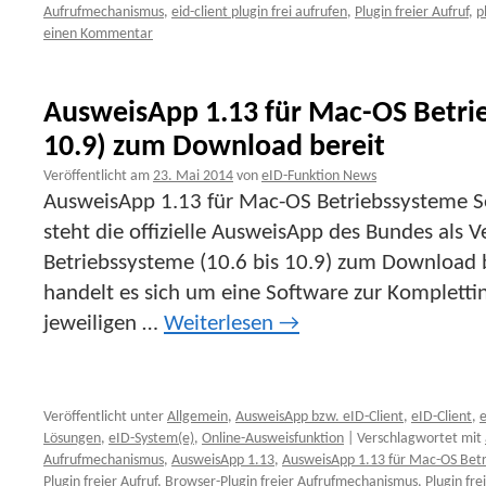
Aufrufmechanismus
,
eid-client plugin frei aufrufen
,
Plugin freier Aufruf
,
p
einen Kommentar
AusweisApp 1.13 für Mac-OS Betrie
10.9) zum Download bereit
Veröffentlicht am
23. Mai 2014
von
eID-Funktion News
AusweisApp 1.13 für Mac-OS Betriebssysteme S
steht die offizielle AusweisApp des Bundes als 
Betriebssysteme (10.6 bis 10.9) zum Download 
handelt es sich um eine Software zur Kompletti
jeweiligen …
Weiterlesen
→
Veröffentlicht unter
Allgemein
,
AusweisApp bzw. eID-Client
,
eID-Client
,
e
Lösungen
,
eID-System(e)
,
Online-Ausweisfunktion
|
Verschlagwortet mit
Aufrufmechanismus
,
AusweisApp 1.13
,
AusweisApp 1.13 für Mac-OS Betri
Plugin freier Aufruf
,
Browser-Plugin freier Aufrufmechanismus
,
Plugin fre