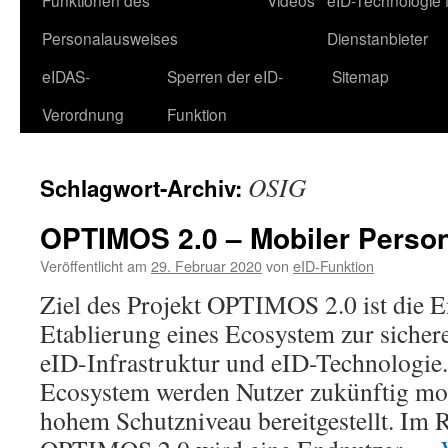
Funktionen des
Videos
eID-Technologie 
Personalausweises
Dienstanbieter
eIDAS-
Sperren der eID-
Sitemap
Verordnung
Funktion
OSIG
Schlagwort-Archiv:
OPTIMOS 2.0 – Mobiler Perso
Veröffentlicht am
29. Februar 2020
von
eID-Funktion
Ziel des Projekt OPTIMOS 2.0 ist die 
Etablierung eines Ecosystem zur sichere
eID-Infrastruktur und eID-Technologie.
Ecosystem werden Nutzer zukünftig mob
hohem Schutzniveau bereitgestellt. Im 