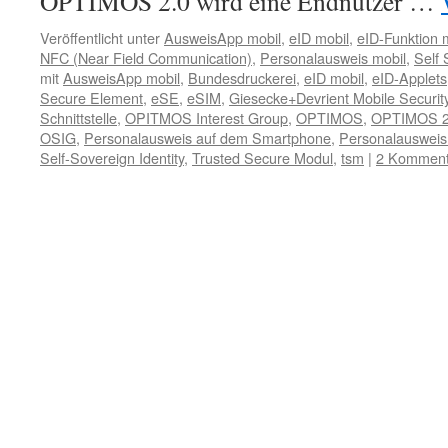
OPTIMOS 2.0 wird eine Endnutzer …
Veröffentlicht unter
AusweisApp mobil
,
eID mobil
,
eID-Funktion 
NFC (Near Field Communication)
,
Personalausweis mobil
,
Self 
mit
AusweisApp mobil
,
Bundesdruckerei
,
eID mobil
,
eID-Applets
Secure Element
,
eSE
,
eSIM
,
Giesecke+Devrient Mobile Securi
Schnittstelle
,
OPITMOS Interest Group
,
OPTIMOS
,
OPTIMOS 
OSIG
,
Personalausweis auf dem Smartphone
,
Personalausweis
Self-Sovereign Identity
,
Trusted Secure Modul
,
tsm
|
2 Komment