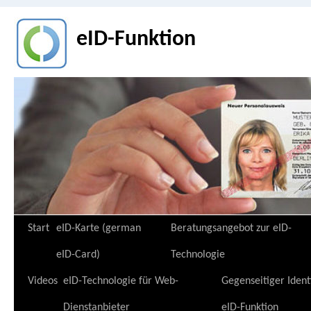
eID-Funktion
Zum
Start
eID-Karte (german
Beratungsangebot zur eID-
Inhalt
eID-Card)
Technologie
springen
Videos
eID-Technologie für Web-
Gegenseitiger Ident
Dienstanbieter
eID-Funktion