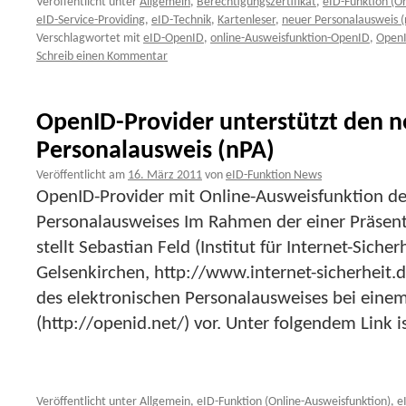
Veröffentlicht unter
Allgemein
,
Berechtigungszertifikat
,
eID-Funktion (O
eID-Service-Providing
,
eID-Technik
,
Kartenleser
,
neuer Personalausweis (
Verschlagwortet mit
eID-OpenID
,
online-Ausweisfunktion-OpenID
,
Open
Schreib einen Kommentar
OpenID-Provider unterstützt den 
Personalausweis (nPA)
Veröffentlicht am
16. März 2011
von
eID-Funktion News
OpenID-Provider mit Online-Ausweisfunktion de
Personalausweises Im Rahmen der einer Präsent
stellt Sebastian Feld (Institut für Internet-Sich
Gelsenkirchen, http://www.internet-sicherheit.d
des elektronischen Personalausweises bei eine
(http://openid.net/) vor. Unter folgendem Link i
Veröffentlicht unter
Allgemein
,
eID-Funktion (Online-Ausweisfunktion)
,
e