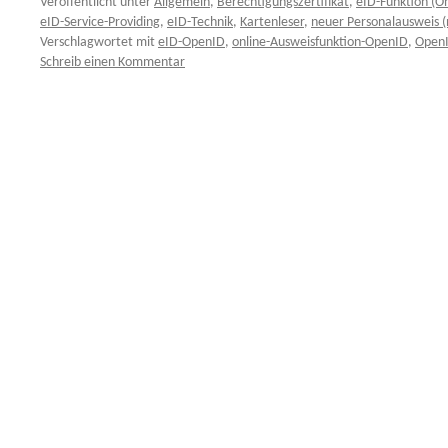
Veröffentlicht unter
Allgemein
,
Berechtigungszertifikat
,
eID-Funktion (O
eID-Service-Providing
,
eID-Technik
,
Kartenleser
,
neuer Personalausweis (
Verschlagwortet mit
eID-OpenID
,
online-Ausweisfunktion-OpenID
,
Open
Schreib einen Kommentar