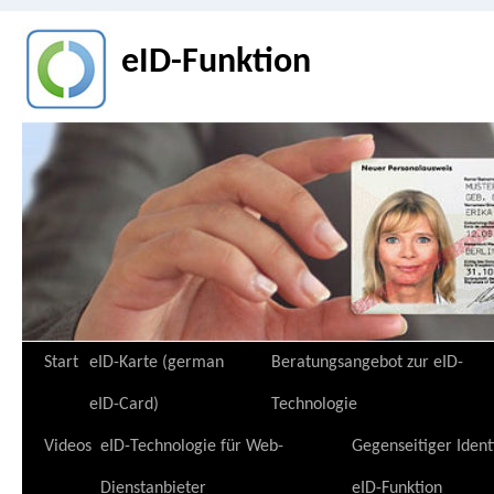
eID-Funktion
Zum
Start
eID-Karte (german
Beratungsangebot zur eID-
Inhalt
eID-Card)
Technologie
springen
Videos
eID-Technologie für Web-
Gegenseitiger Ident
Dienstanbieter
eID-Funktion