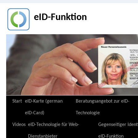
eID-Funktion
Zum
Start
eID-Karte (german
Beratungsangebot zur eID-
Inhalt
eID-Card)
Technologie
springen
Videos
eID-Technologie für Web-
Gegenseitiger Ident
Dienstanbieter
eID-Funktion