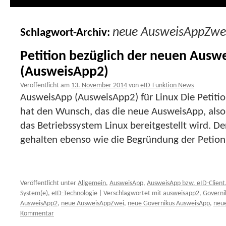
neue AusweisAppZwe
Schlagwort-Archiv:
Petition bezüglich der neuen Ausw
(AusweisApp2)
Veröffentlicht am
13. November 2014
von
eID-Funktion News
AusweisApp (AusweisApp2) für Linux Die Petit
hat den Wunsch, das die neue AusweisApp, also
das Betriebssystem Linux bereitgestellt wird. Der
gehalten ebenso wie die Begründung der Petion
Veröffentlicht unter
Allgemein
,
AusweisApp
,
AusweisApp bzw. eID-Client
System(e)
,
eID-Technologie
|
Verschlagwortet mit
ausweisapp2
,
Governi
AusweisApp2
,
neue AusweisAppZwei
,
neue Governikus AusweisApp
,
neu
Kommentar