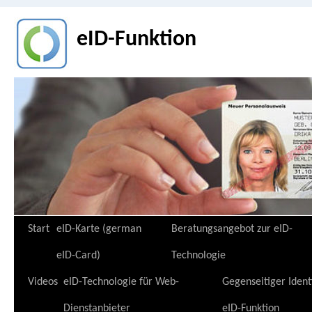
eID-Funktion
Zum
Start
eID-Karte (german
Beratungsangebot zur eID-
Inhalt
eID-Card)
Technologie
springen
Videos
eID-Technologie für Web-
Gegenseitiger Ident
Dienstanbieter
eID-Funktion