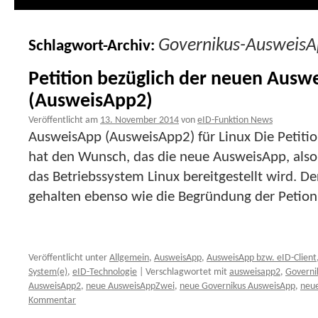
Governikus-Ausweis
Schlagwort-Archiv:
Petition bezüglich der neuen Ausw
(AusweisApp2)
Veröffentlicht am
13. November 2014
von
eID-Funktion News
AusweisApp (AusweisApp2) für Linux Die Petit
hat den Wunsch, das die neue AusweisApp, also
das Betriebssystem Linux bereitgestellt wird. Der
gehalten ebenso wie die Begründung der Petion
Veröffentlicht unter
Allgemein
,
AusweisApp
,
AusweisApp bzw. eID-Client
System(e)
,
eID-Technologie
|
Verschlagwortet mit
ausweisapp2
,
Governi
AusweisApp2
,
neue AusweisAppZwei
,
neue Governikus AusweisApp
,
neu
Kommentar