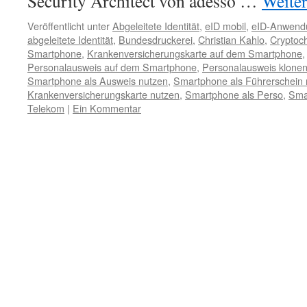
Security Architect von adesso …
Weite
Veröffentlicht unter
Abgeleitete Identität
,
eID mobil
,
eID-Anwend
abgeleitete Identität
,
Bundesdruckerei
,
Christian Kahlo
,
Cryptoc
Smartphone
,
Krankenversicherungskarte auf dem Smartphone
Personalausweis auf dem Smartphone
,
Personalausweis klonen
Smartphone als Ausweis nutzen
,
Smartphone als Führerschein 
Krankenversicherungskarte nutzen
,
Smartphone als Perso
,
Sma
Telekom
|
Ein Kommentar