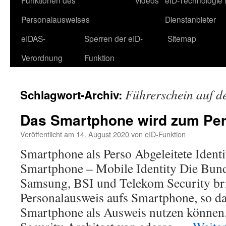
Funktionen des
Videos
eID-Technologie 
Personalausweises
Dienstanbieter
eIDAS-
Sperren der eID-
Sitemap
Verordnung
Funktion
Führerschein auf 
Schlagwort-Archiv:
Das Smartphone wird zum Pe
Veröffentlicht am
14. August 2020
von
eID-Funktion
Smartphone als Perso Abgeleitete Identi
Smartphone – Mobile Identity Die Bund
Samsung, BSI und Telekom Security b
Personalausweis aufs Smartphone, so da
Smartphone als Ausweis nutzen können