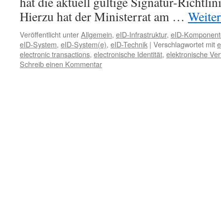
hat die aktuell gültige Signatur-Richtli
Hierzu hat der Ministerrat am …
Weite
Veröffentlicht unter
Allgemein
,
eID-Infrastruktur
,
eID-Komponent
eID-System
,
eID-System(e)
,
eID-Technik
|
Verschlagwortet mit
e
electronic transactions
,
electronische Identität
,
elektronische Ve
Schreib einen Kommentar