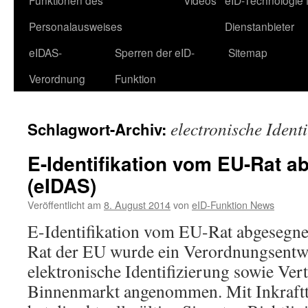
Funktionen des
Videos
eID-Technologie 
Personalausweises
Dienstanbieter
eIDAS-
Sperren der eID-
Sitemap
Verordnung
Funktion
electronische Identi
Schlagwort-Archiv:
E-Identifikation vom EU-Rat a
(eIDAS)
Veröffentlicht am
8. August 2014
von
eID-Funktion News
E-Identifikation vom EU-Rat abgesegn
Rat der EU wurde ein Verordnungsent
elektronische Identifizierung sowie Ver
Binnenmarkt angenommen. Mit Inkraftt