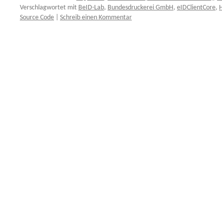
Verschlagwortet mit
BeID-Lab
,
Bundesdruckerei GmbH
,
eIDClientCore
,
H
Source Code
|
Schreib einen Kommentar