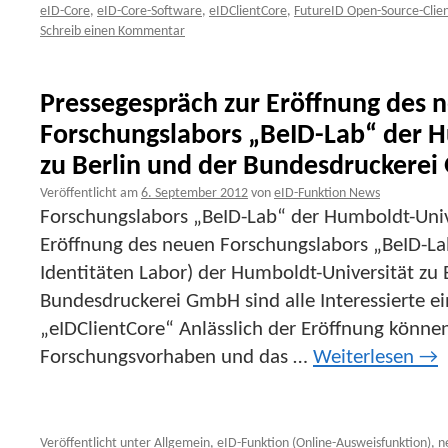
eID-Core
,
eID-Core-Software
,
eIDClientCore
,
FutureID Open-Source-Clie
Schreib einen Kommentar
Pressegespräch zur Eröffnung des 
Forschungslabors „BeID-Lab“ der 
zu Berlin und der Bundesdruckere
Veröffentlicht am
6. September 2012
von
eID-Funktion News
Forschungslabors „BeID-Lab“ der Humboldt-Unive
Eröffnung des neuen Forschungslabors „BeID-Lab
Identitäten Labor) der Humboldt-Universität zu 
Bundesdruckerei GmbH sind alle Interessierte ei
„eIDClientCore“ Anlässlich der Eröffnung können 
Forschungsvorhaben und das …
Weiterlesen
→
Veröffentlicht unter
Allgemein
,
eID-Funktion (Online-Ausweisfunktion)
,
n