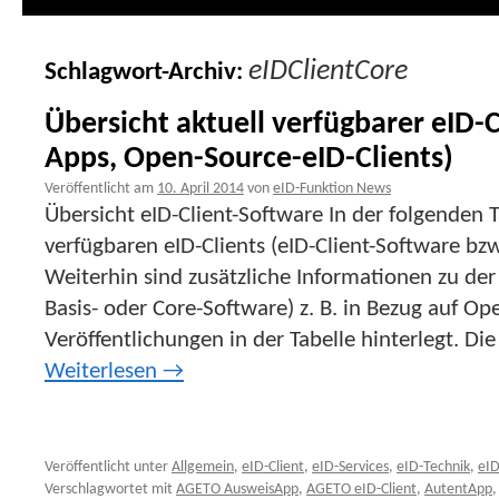
eIDClientCore
Schlagwort-Archiv:
Übersicht aktuell verfügbarer eID-C
Apps, Open-Source-eID-Clients)
Veröffentlicht am
10. April 2014
von
eID-Funktion News
Übersicht eID-Client-Software In der folgenden T
verfügbaren eID-Clients (eID-Client-Software bzw
Weiterhin sind zusätzliche Informationen zu der
Basis- oder Core-Software) z. B. in Bezug auf Op
Veröffentlichungen in der Tabelle hinterlegt. Die
Weiterlesen
→
Veröffentlicht unter
Allgemein
,
eID-Client
,
eID-Services
,
eID-Technik
,
eID
Verschlagwortet mit
AGETO AusweisApp
,
AGETO eID-Client
,
AutentApp