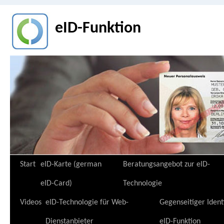
eID-Funktion
Zum
Start
eID-Karte (german
Beratungsangebot zur eID-
Inhalt
eID-Card)
Technologie
springen
Videos
eID-Technologie für Web-
Gegenseitiger Ident
Dienstanbieter
eID-Funktion