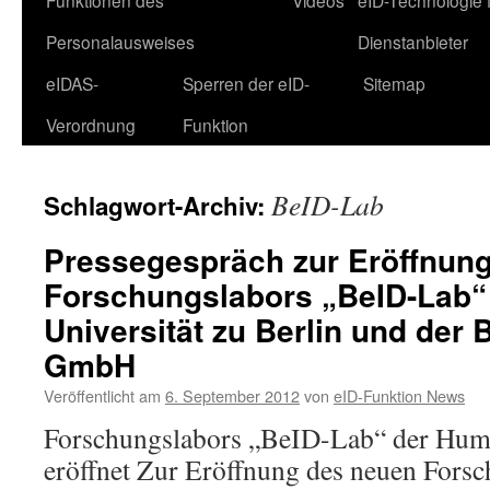
Funktionen des
Videos
eID-Technologie 
Personalausweises
Dienstanbieter
eIDAS-
Sperren der eID-
Sitemap
Verordnung
Funktion
BeID-Lab
Schlagwort-Archiv:
Pressegespräch zur Eröffnun
Forschungslabors „BeID-Lab“
Universität zu Berlin und der
GmbH
Veröffentlicht am
6. September 2012
von
eID-Funktion News
Forschungslabors „BeID-Lab“ der Humb
eröffnet Zur Eröffnung des neuen Fors