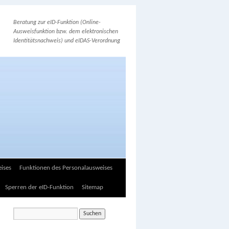
Beratung zur eID-Funktion (Online-
Ausweisfunktion bzw. dem elektronischen
Identitätsnachweis) und eIDAS-Verordnung
ises
Funktionen des Personalausweises
Sperren der eID-Funktion
Sitemap