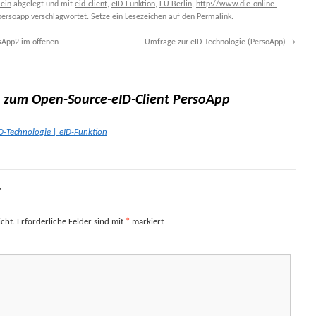
ein
abgelegt und mit
eid-client
,
eID-Funktion
,
FU Berlin
,
http://www.die-online-
persoapp
verschlagwortet. Setze ein Lesezeichen auf den
Permalink
.
sApp2 im offenen
Umfrage zur eID-Technologie (PersoApp)
→
zum Open-Source-eID-Client PersoApp
ID-Technologie | eID-Funktion
r
cht.
Erforderliche Felder sind mit
*
markiert