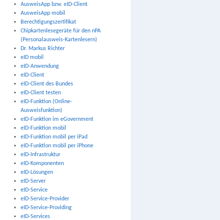
AusweisApp bzw. eID-Client
AusweisApp mobil
Berechtigungszertifikat
Chipkartenlesegeräte für den nPA
(Personalausweis-Kartenlesern)
Dr. Markus Richter
eID mobil
eID-Anwendung
eID-Client
eID-Client des Bundes
eID-Client testen
eID-Funktion (Online-
Ausweisfunktion)
eID-Funktion im eGovernment
eID-Funktion mobil
eID-Funktion mobil per iPad
eID-Funktion mobil per iPhone
eID-Infrastruktur
eID-Komponenten
eID-Lösungen
eID-Server
eID-Service
eID-Service-Provider
eID-Service-Providing
eID-Services