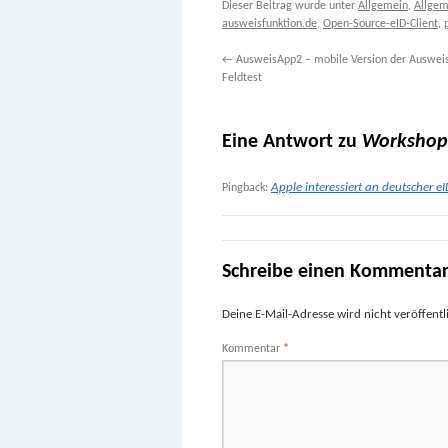
Dieser Beitrag wurde unter
Allgemein
,
Allgem
ausweisfunktion.de
,
Open-Source-eID-Client
,
←
AusweisApp2 – mobile Version der Auswei
Feldtest
Eine Antwort zu
Workshop 
Apple interessiert an deutscher e
Pingback:
Schreibe einen Kommenta
Deine E-Mail-Adresse wird nicht veröffentli
Kommentar
*