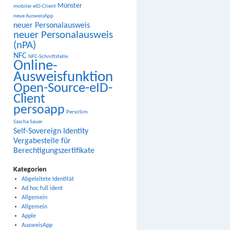
Münster
mobiler eID-Client
neue AusweisApp
neuer Personalausweis
neuer Personalausweis
(nPA)
NFC
NFC-Schnittstelle
Online-
Ausweisfunktion
Open-Source-eID-
Client
persoapp
PersoSim
Sascha Sauer
Self-Sovereign Identity
Vergabestelle für
Berechtigungszertifikate
Kategorien
Abgeleitete Identität
Ad hoc full ident
Allgemein
Allgemein
Apple
AusweisApp