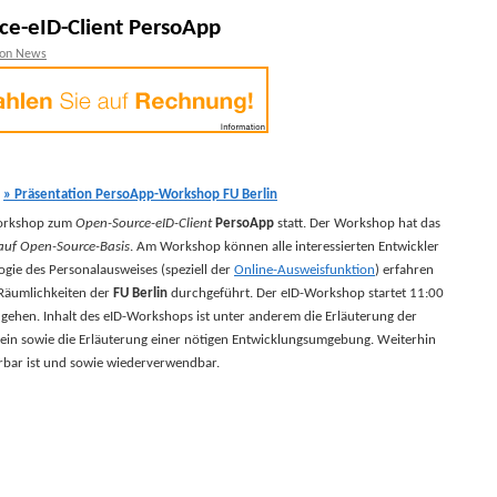
e-eID-Client PersoApp
ion News
:
» Präsentation PersoApp-Workshop FU Berlin
Workshop zum
Open-Source-eID-Client
PersoApp
statt. Der Workshop hat das
 auf Open-Source-Basis
. Am Workshop können alle interessierten Entwickler
ogie des Personalausweises (speziell der
Online-Ausweisfunktion
) erfahren
 Räumlichkeiten der
FU Berlin
durchgeführt. Der eID-Workshop startet 11:00
 gehen. Inhalt des eID-Workshops ist unter anderem die Erläuterung der
ein sowie die Erläuterung einer nötigen Entwicklungsumgebung. Weiterhin
erbar ist und sowie wiederverwendbar.