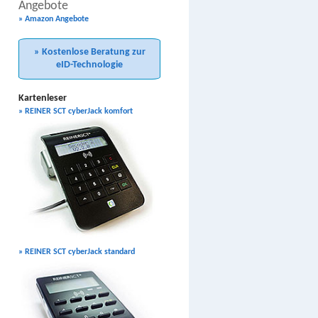
Angebote
» Amazon Angebote
» Kostenlose Beratung zur
eID-Technologie
Kartenleser
» REINER SCT cyberJack komfort
» REINER SCT cyberJack standard