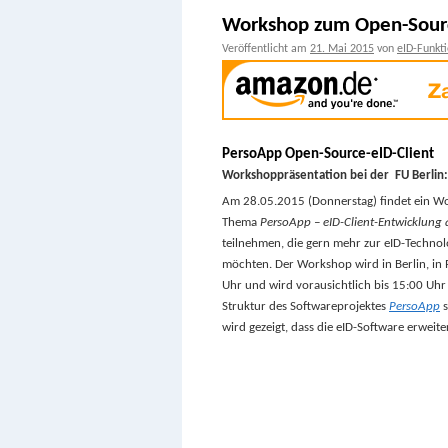
Workshop zum Open-Sourc
Veröffentlicht am
21. Mai 2015
von
eID-Funkt
PersoApp Open-Source-eID-Client
Workshoppräsentation bei der FU Berlin
Am 28.05.2015 (Donnerstag) findet ein 
Thema
PersoApp – eID-Client-Entwicklung
teilnehmen, die gern mehr zur eID-Technol
möchten. Der Workshop wird in Berlin, in
Uhr und wird vorausichtlich bis 15:00 Uhr
Struktur des Softwareprojektes
PersoApp
s
wird gezeigt, dass die eID-Software erweit