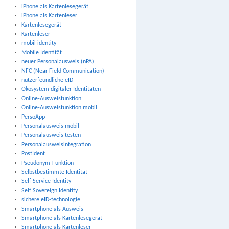
iPhone als Kartenlesegerät
iPhone als Kartenleser
Kartenlesegerät
Kartenleser
mobil identity
Mobile Identität
neuer Personalausweis (nPA)
NFC (Near Field Communication)
nutzerfeundliche eID
Ökosystem digitaler Identitäten
Online-Ausweisfunktion
Online-Ausweisfunktion mobil
PersoApp
Personalausweis mobil
Personalausweis testen
Personalausweisintegration
PostIdent
Pseudonym-Funktion
Selbstbestimmte Identität
Self Service Identity
Self Sovereign Identity
sichere eID-technologie
Smartphone als Ausweis
Smartphone als Kartenlesegerät
Smartphone als Kartenleser