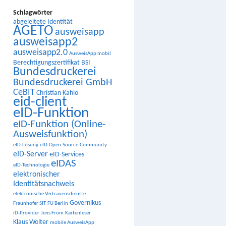
Schlagwörter
abgeleitete Identität
AGETO
ausweisapp
ausweisapp2
ausweisapp2.0
AusweisApp mobil
Berechtigungszertifikat
BSI
Bundesdruckerei
Bundesdruckerei GmbH
CeBIT
Christian Kahlo
eid-client
eID-Funktion
eID-Funktion (Online-
Ausweisfunktion)
eID-Lösung
eID-Open-Source-Community
eID-Server
eID-Services
eIDAS
eID-Technologie
elektronischer
Identitätsnachweis
elektronische Vertrauensdienste
Governikus
Fraunhofer SIT
FU Berlin
iD-Provider
Jens From
Kartenleser
Klaus Wolter
mobile AusweisApp