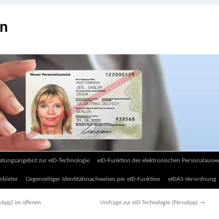
on
atungsangebot zur eID-Technologie
eID-Funktion des elektronischen Personalauswe
nbieter
Gegenseitiger Identitätsnachweises per eID-Funktion
eIDAS-Verordnung
sApp2 im offenen
Umfrage zur eID-Technologie (PersoApp)
→