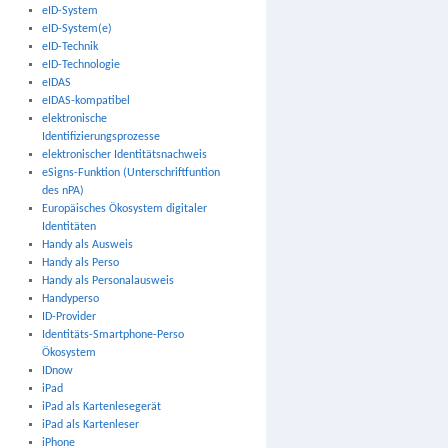
eID-System
eID-System(e)
eID-Technik
eID-Technologie
eIDAS
eIDAS-kompatibel
elektronische
Identifizierungsprozesse
elektronischer Identitätsnachweis
eSigns-Funktion (Unterschriftfuntion
des nPA)
Europäisches Ökosystem digitaler
Identitäten
Handy als Ausweis
Handy als Perso
Handy als Personalausweis
Handyperso
ID-Provider
Identitäts-Smartphone-Perso
Ökosystem
IDnow
iPad
iPad als Kartenlesegerät
iPad als Kartenleser
iPhone