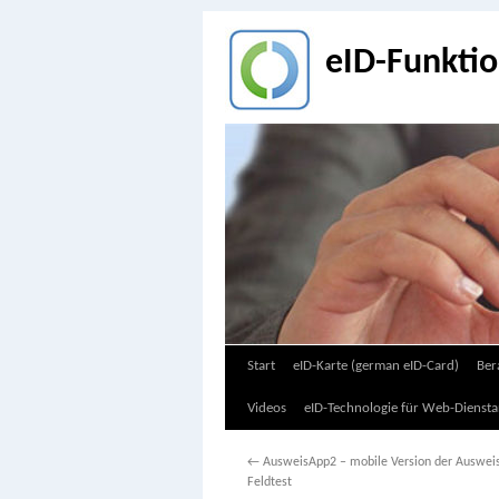
eID-Funkti
Zum
Start
eID-Karte (german eID-Card)
Ber
Inhalt
Videos
eID-Technologie für Web-Diensta
springen
←
AusweisApp2 – mobile Version der Auswei
Feldtest