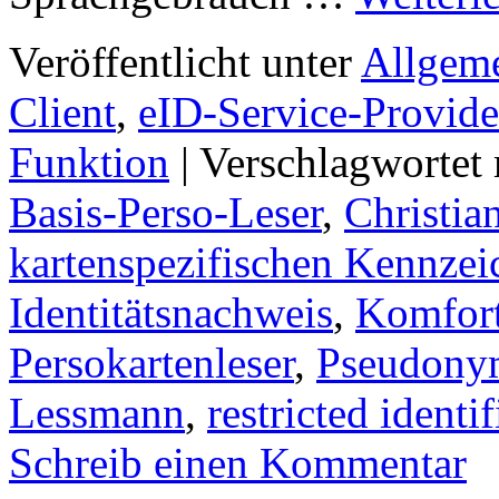
Veröffentlicht unter
Allgem
Client
,
eID-Service-Provide
Funktion
|
Verschlagwortet 
Basis-Perso-Leser
,
Christia
kartenspezifischen Kennzei
Identitätsnachweis
,
Komfort
Persokartenleser
,
Pseudony
Lessmann
,
restricted identif
Schreib einen Kommentar