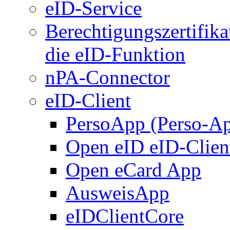
eID-Service
Berechtigungszertifika
die eID-Funktion
nPA-Connector
eID-Client
PersoApp (Perso-A
Open eID eID-Clien
Open eCard App
AusweisApp
eIDClientCore