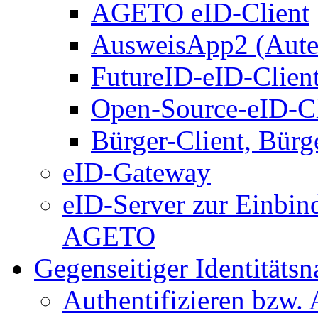
AGETO eID-Client
AusweisApp2 (Aute
FutureID-eID-Clien
Open-Source-eID-Cl
Bürger-Client, Bürg
eID-Gateway
eID-Server zur Einbin
AGETO
Gegenseitiger Identitäts
Authentifizieren bzw. 