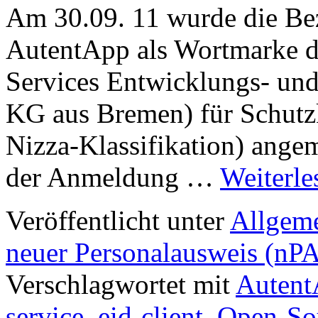
Am 30.09. 11 wurde die Bez
AutentApp als Wortmarke d
Services Entwicklungs- und
KG aus Bremen) für Schutzk
Nizza-Klassifikation) ange
der Anmeldung …
Weiterl
Veröffentlicht unter
Allgem
neuer Personalausweis (nP
Verschlagwortet mit
Auten
service
,
eid-client
,
Open-Sou