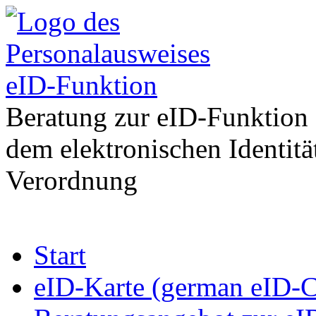
eID-Funktion
Beratung zur eID-Funktion
dem elektronischen Identit
Verordnung
Zum
Start
Inhalt
springen
eID-Karte (german eID-C