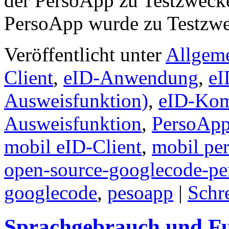
der PersoApp zu Testzweck
PersoApp wurde zu Testzw
Veröffentlicht unter
Allgem
Client
,
eID-Anwendung
,
eI
Ausweisfunktion)
,
eID-Kom
Ausweisfunktion
,
PersoAp
mobil eID-Client
,
mobil pe
open-source-googlecode-pe
googlecode
,
pesoapp
|
Schr
Sprachgebrauch und Fu