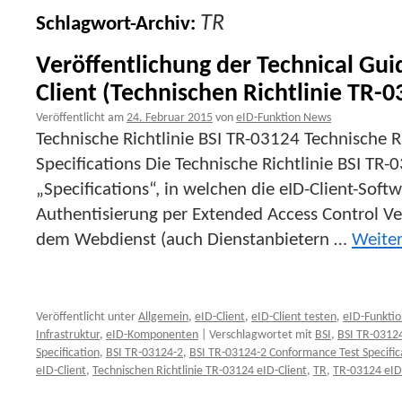
TR
Schlagwort-Archiv:
Veröffentlichung der Technical Gui
Client (Technischen Richtlinie TR-0
Veröffentlicht am
24. Februar 2015
von
eID-Funktion News
Technische Richtlinie BSI TR-03124 Technische Ri
Specifications Die Technische Richtlinie BSI TR-
„Specifications“, in welchen die eID-Client-Softw
Authentisierung per Extended Access Control Ve
dem Webdienst (auch Dienstanbietern …
Weite
Veröffentlicht unter
Allgemein
,
eID-Client
,
eID-Client testen
,
eID-Funktio
Infrastruktur
,
eID-Komponenten
|
Verschlagwortet mit
BSI
,
BSI TR-0312
Specification
,
BSI TR-03124-2
,
BSI TR-03124-2 Conformance Test Specific
eID-Client
,
Technischen Richtlinie TR-03124 eID-Client
,
TR
,
TR-03124 eID