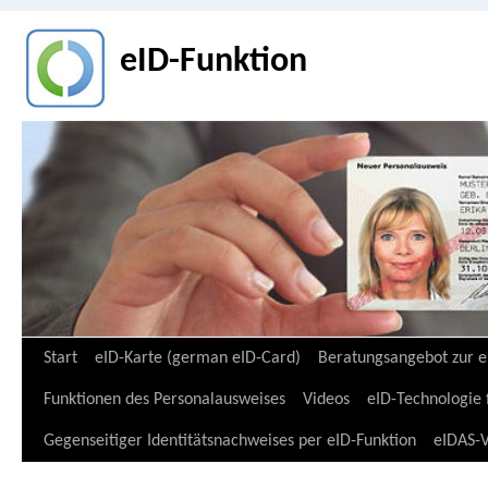
eID-Funktion
Zum
Start
eID-Karte (german eID-Card)
Beratungsangebot zur e
Inhalt
Funktionen des Personalausweises
Videos
eID-Technologie 
springen
Gegenseitiger Identitätsnachweises per eID-Funktion
eIDAS-