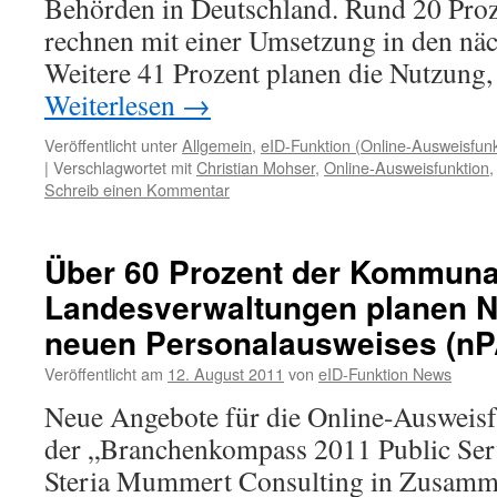
Behörden in Deutschland. Rund 20 Pro
rechnen mit einer Umsetzung in den nä
Weitere 41 Prozent planen die Nutzung,
Weiterlesen
→
Veröffentlicht unter
Allgemein
,
eID-Funktion (Online-Ausweisfunk
|
Verschlagwortet mit
Christian Mohser
,
Online-Ausweisfunktion
Schreib einen Kommentar
Über 60 Prozent der Kommuna
Landesverwaltungen planen N
neuen Personalausweises (nP
Veröffentlicht am
12. August 2011
von
eID-Funktion News
Neue Angebote für die Online-Ausweisf
der „Branchenkompass 2011 Public Servi
Steria Mummert Consulting in Zusamm