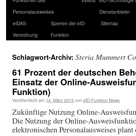
Funktionen des
Videos
eID-Technologie 
Personalausweises
Dienstanbieter
eIDAS-
Sperren der eID-
Sitemap
Verordnung
Funktion
Steria Mummert Co
Schlagwort-Archiv:
61 Prozent der deutschen Beh
Einsatz der Online-Ausweisfun
Funktion)
Veröffentlicht am
14. März 2012
von
eID-Funktion News
Zukünftige Nutzung Online-Ausweisfun
Die Nutzung der Online-Ausweisfunktio
elektronischen Personalausweises plant 