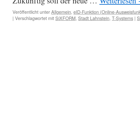
Zukünftig soll der neue …
Weiterlesen
Veröffentlicht unter
Allgemein
,
eID-Funktion (Online-Ausweisfunk
|
Verschlagwortet mit
SiXFORM
,
Stadt Lahnstein
,
T-Systems
|
S