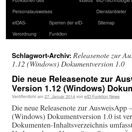
Funktionen des
Videos
eID-Technologie 
Personalausweises
Dienstanbieter
eIDAS-
Sperren der eID-
Sitemap
Verordnung
Funktion
Releasenote zur Au
Schlagwort-Archiv:
1.12 (Windows) Dokumentversion 1.0
Die neue Releasenote zur Au
Version 1.12 (Windows) Dokum
Veröffentlicht am
27. Januar 2014
von
eID-Funktion News
Die neue Releasenote zur AusweisApp –
(Windows) Dokumentversion 1.0 ist verö
Dokumenten-Inhaltsverzeichnis umfasst