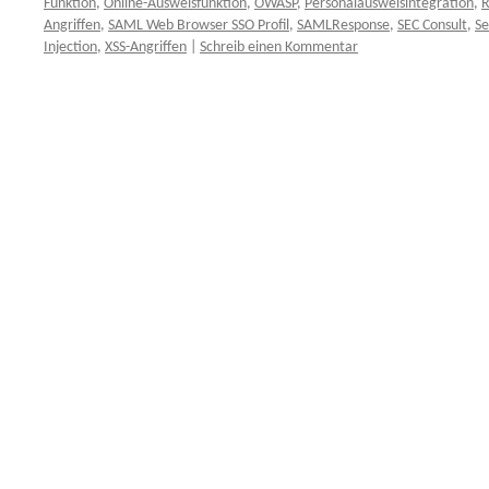
Funktion
,
Online-Ausweisfunktion
,
OWASP
,
Personalausweisintegration
,
R
Angriffen
,
SAML Web Browser SSO Profil
,
SAMLResponse
,
SEC Consult
,
Se
Injection
,
XSS-Angriffen
|
Schreib einen Kommentar