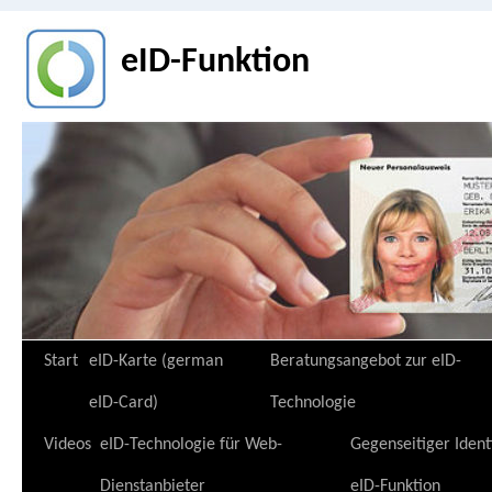
eID-Funktion
Zum
Start
eID-Karte (german
Beratungsangebot zur eID-
Inhalt
eID-Card)
Technologie
springen
Videos
eID-Technologie für Web-
Gegenseitiger Ident
Dienstanbieter
eID-Funktion