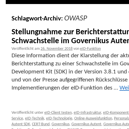
OWASP
Schlagwort-Archiv:
Stellungnahme zur Berichterstattu
Schwachstelle im Governikus Aute
Veröffentlicht am
26. November 2018
von
eID-Funktion
Diese Information dient der Klarstellung der a
Berichterstattung zu einer Schwachstelle im Go
Development Kit (SDK) in der Version 3.8.1 und 
und von der Presse aufgegriffenen Rückschlüsse
Implementierungen der eID-Funktion des …
Wei
Veröffentlicht unter
eID-Client testen
,
eID-Infrastruktur
,
eID-Komponent
Service
,
eID-Technik
,
eID-Technologie
,
Online-Ausweisfunktion
,
Personal
Autent SDK
,
CERT-Bund
,
Governikus
,
Governikus Autent
,
Governikus Aut