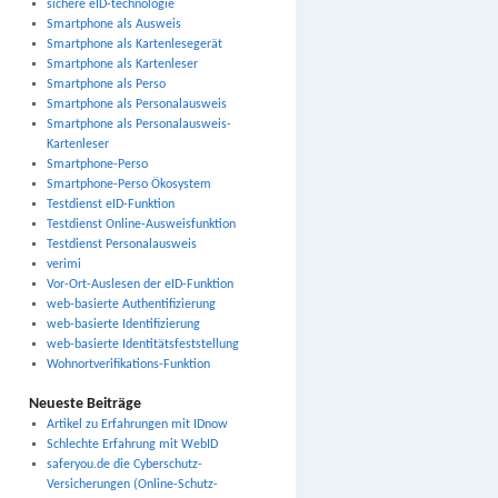
sichere eID-technologie
Smartphone als Ausweis
Smartphone als Kartenlesegerät
Smartphone als Kartenleser
Smartphone als Perso
Smartphone als Personalausweis
Smartphone als Personalausweis-
Kartenleser
Smartphone-Perso
Smartphone-Perso Ökosystem
Testdienst eID-Funktion
Testdienst Online-Ausweisfunktion
Testdienst Personalausweis
verimi
Vor-Ort-Auslesen der eID-Funktion
web-basierte Authentifizierung
web-basierte Identifizierung
web-basierte Identitätsfeststellung
Wohnortverifikations-Funktion
Neueste Beiträge
Artikel zu Erfahrungen mit IDnow
Schlechte Erfahrung mit WebID
saferyou.de die Cyberschutz-
Versicherungen (Online-Schutz-