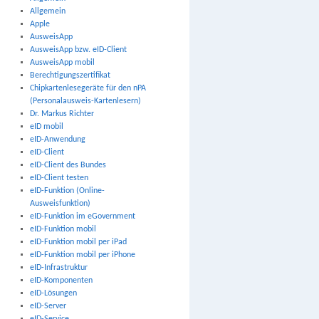
Allgemein
Apple
AusweisApp
AusweisApp bzw. eID-Client
AusweisApp mobil
Berechtigungszertifikat
Chipkartenlesegeräte für den nPA
(Personalausweis-Kartenlesern)
Dr. Markus Richter
eID mobil
eID-Anwendung
eID-Client
eID-Client des Bundes
eID-Client testen
eID-Funktion (Online-
Ausweisfunktion)
eID-Funktion im eGovernment
eID-Funktion mobil
eID-Funktion mobil per iPad
eID-Funktion mobil per iPhone
eID-Infrastruktur
eID-Komponenten
eID-Lösungen
eID-Server