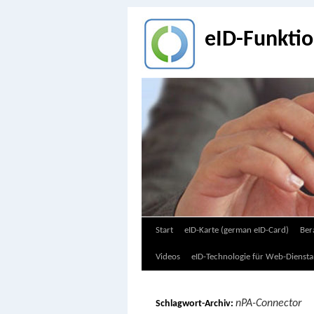
eID-Funkti
Zum
Start
eID-Karte (german eID-Card)
Ber
Inhalt
Videos
eID-Technologie für Web-Diensta
springen
nPA-Connector
Schlagwort-Archiv: