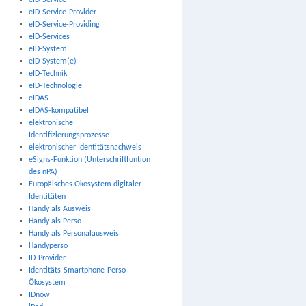
eID-Service
eID-Service-Provider
eID-Service-Providing
eID-Services
eID-System
eID-System(e)
eID-Technik
eID-Technologie
eIDAS
eIDAS-kompatibel
elektronische
Identifizierungsprozesse
elektronischer Identitätsnachweis
eSigns-Funktion (Unterschriftfuntion
des nPA)
Europäisches Ökosystem digitaler
Identitäten
Handy als Ausweis
Handy als Perso
Handy als Personalausweis
Handyperso
ID-Provider
Identitäts-Smartphone-Perso
Ökosystem
IDnow