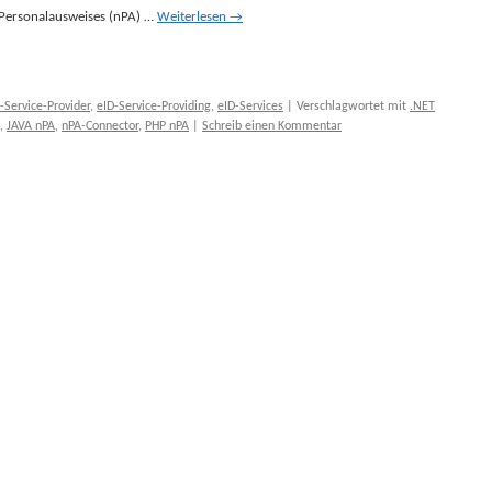
n Personalausweises (nPA) …
Weiterlesen
→
-Service-Provider
,
eID-Service-Providing
,
eID-Services
|
Verschlagwortet mit
.NET
,
JAVA nPA
,
nPA-Connector
,
PHP nPA
|
Schreib einen Kommentar