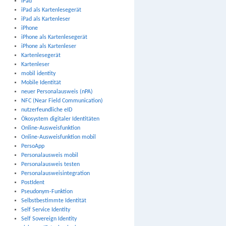
iPad
iPad als Kartenlesegerät
iPad als Kartenleser
iPhone
iPhone als Kartenlesegerät
iPhone als Kartenleser
Kartenlesegerät
Kartenleser
mobil identity
Mobile Identität
neuer Personalausweis (nPA)
NFC (Near Field Communication)
nutzerfeundliche eID
Ökosystem digitaler Identitäten
Online-Ausweisfunktion
Online-Ausweisfunktion mobil
PersoApp
Personalausweis mobil
Personalausweis testen
Personalausweisintegration
PostIdent
Pseudonym-Funktion
Selbstbestimmte Identität
Self Service Identity
Self Sovereign Identity