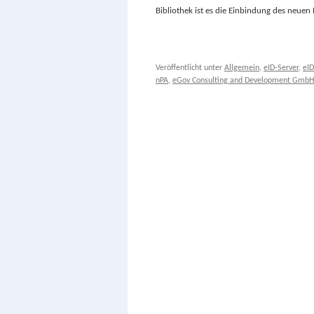
Bibliothek ist es die Einbindung des neue
Veröffentlicht unter
Allgemein
,
eID-Server
,
eID
nPA
,
eGov Consulting and Development GmbH