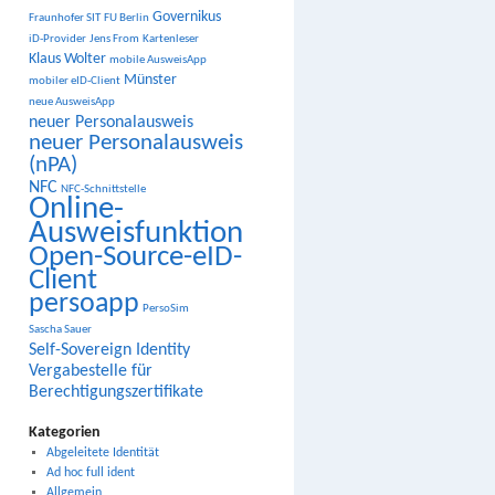
Governikus
Fraunhofer SIT
FU Berlin
iD-Provider
Jens From
Kartenleser
Klaus Wolter
mobile AusweisApp
Münster
mobiler eID-Client
neue AusweisApp
neuer Personalausweis
neuer Personalausweis
(nPA)
NFC
NFC-Schnittstelle
Online-
Ausweisfunktion
Open-Source-eID-
Client
persoapp
PersoSim
Sascha Sauer
Self-Sovereign Identity
Vergabestelle für
Berechtigungszertifikate
Kategorien
Abgeleitete Identität
Ad hoc full ident
Allgemein