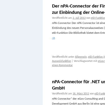
Der nPA-Connector der F
zur Einbindung der Onlin
Veröffentlicht am
2. Juli 2013
von
eID-Funkti
nPA-Connector Der nPA Connector ist eine 
Einbindung des neuen Personalausweises (n
eID-Funktion Die Bibliothek bietet dem Entw
→
Veröffentlicht unter
Allgemein
,
eID-Funktion (
Ausweisfunktion
|
Verschlagwortet mit
eGov 
einen Kommentar
nPA-Connector für .NET u
GmbH
Veröffentlicht am
16. März 2011
von
eID-Funk
nPA Connector“ der eGov Consulting and 
Development GmbH aus Berlin ist eine spezi