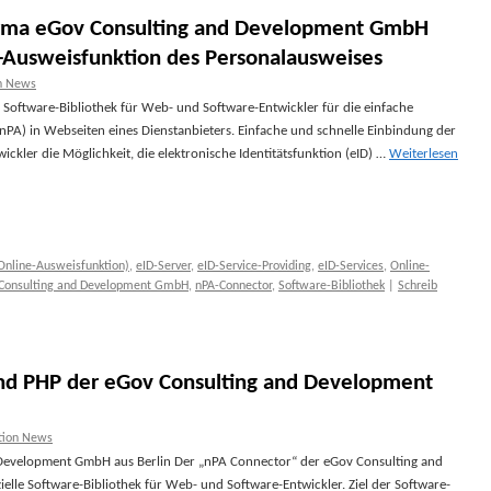
irma eGov Consulting and Development GmbH
e-Ausweisfunktion des Personalausweises
on News
Software-Bibliothek für Web- und Software-Entwickler für die einfache
PA) in Webseiten eines Dienstanbieters. Einfache und schnelle Einbindung der
ickler die Möglichkeit, die elektronische Identitätsfunktion (eID) …
Weiterlesen
Online-Ausweisfunktion)
,
eID-Server
,
eID-Service-Providing
,
eID-Services
,
Online-
Consulting and Development GmbH
,
nPA-Connector
,
Software-Bibliothek
|
Schreib
nd PHP der eGov Consulting and Development
tion News
Development GmbH aus Berlin Der „nPA Connector“ der eGov Consulting and
elle Software-Bibliothek für Web- und Software-Entwickler. Ziel der Software-