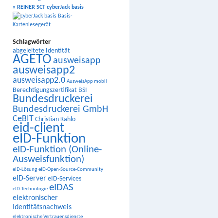
» REINER SCT cyberJack basis
Schlagwörter
abgeleitete Identität
AGETO
ausweisapp
ausweisapp2
ausweisapp2.0
AusweisApp mobil
Berechtigungszertifikat
BSI
Bundesdruckerei
Bundesdruckerei GmbH
CeBIT
Christian Kahlo
eid-client
eID-Funktion
eID-Funktion (Online-
Ausweisfunktion)
eID-Lösung
eID-Open-Source-Community
eID-Server
eID-Services
eIDAS
eID-Technologie
elektronischer
Identitätsnachweis
elektronische Vertrauensdienste