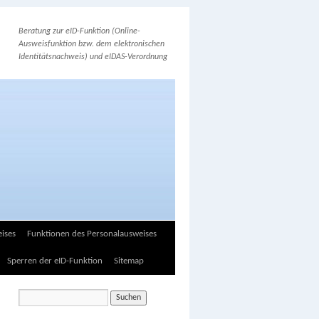
Beratung zur eID-Funktion (Online-
Ausweisfunktion bzw. dem elektronischen
Identitätsnachweis) und eIDAS-Verordnung
ises
Funktionen des Personalausweises
Sperren der eID-Funktion
Sitemap