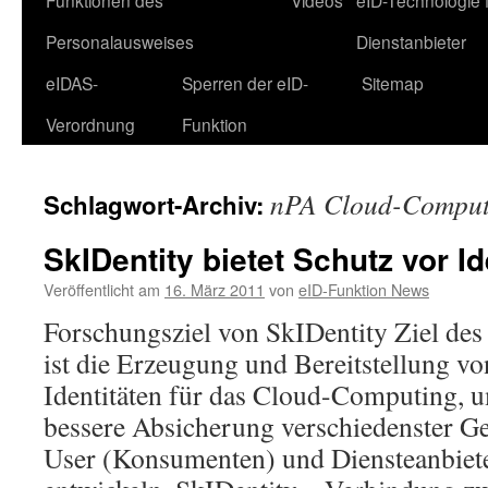
Funktionen des
Videos
eID-Technologie 
Personalausweises
Dienstanbieter
eIDAS-
Sperren der eID-
Sitemap
Verordnung
Funktion
nPA Cloud-Comput
Schlagwort-Archiv:
SkIDentity bietet Schutz vor Id
Veröffentlicht am
16. März 2011
von
eID-Funktion News
Forschungsziel von SkIDentity Ziel des
ist die Erzeugung und Bereitstellung v
Identitäten für das Cloud-Computing, 
bessere Absicherung verschiedenster Ge
User (Konsumenten) und Diensteanbiet