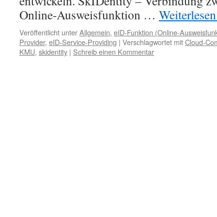
entwickeln. SkIDentity – Verbindung z
Online-Ausweisfunktion …
Weiterlese
Veröffentlicht unter
Allgemein
,
eID-Funktion (Online-Ausweisfunk
Provider
,
eID-Service-Providing
|
Verschlagwortet mit
Cloud-Co
KMU
,
skidentity
|
Schreib einen Kommentar