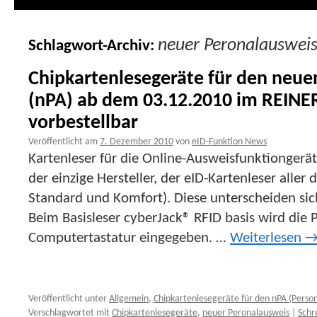
neuer Peronalauswei
Schlagwort-Archiv:
Chipkartenlesegeräte für den neue
(nPA) ab dem 03.12.2010 im REINE
vorbestellbar
Veröffentlicht am
7. Dezember 2010
von
eID-Funktion News
Kartenleser für die Online-Ausweisfunktionger
der einzige Hersteller, der eID-Kartenleser aller d
Standard und Komfort). Diese unterscheiden sic
Beim Basisleser cyberJack® RFID basis wird die 
Computertastatur eingegeben. …
Weiterlesen
Veröffentlicht unter
Allgemein
,
Chipkartenlesegeräte für den nPA (Perso
Verschlagwortet mit
Chipkartenlesegeräte
,
neuer Peronalausweis
|
Schr