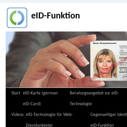
eID-Funktion
Zum
Start
eID-Karte (german
Beratungsangebot zur eID-
Inhalt
eID-Card)
Technologie
springen
Videos
eID-Technologie für Web-
Gegenseitiger Ident
Dienstanbieter
eID-Funktion